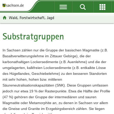
P
P
H
W
F
o
o
a
e
o
r
r
u
i
o
Wald, Forstwirtschaft, Jagd
t
t
p
t
t
a
a
t
e
e
l
l
i
r
r
Substratgruppen
Hauptinhalt
ü
n
n
e
-
b
a
h
I
B
e
v
a
n
e
In Sachsen zählen nur die Gruppe der basischen Magmatite (z.B.
r
i
l
f
r
Basaltverwitterungslehme im Zittauer Gebirge), die der
g
g
t
o
e
karbonathaltigen Lockersedimente (z.B. Auenlehme) und die der
r
a
r
i
umgelagerten, kalkfreien Lockersedimente (z.B. entkalkte Lösse
e
t
m
c
des Hügellandes, Geschiebelehme) zu den besseren Standorten
i
i
a
h
mit sehr hohen, hohen bzw. mittleren
f
o
t
Säureneutralisationskapazitäten (SNK). Diese Gruppen umfassen
e
n
i
jedoch nur etwa 19 % der Rasterpunkte. Etwa die Hälfte der Profile
n
o
(47 %) gehören der Gruppe der intermediären und sauren
d
n
Magmatite oder Metamorphite an, zu denen in Sachsen vor allem
e
die Gneise und Granite im Erzgebirgsbereich zählen. Sie liegen
N