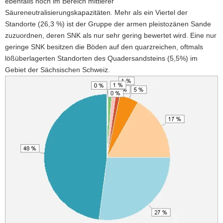
ebenfalls noch im Bereich mittlerer
a
Säureneutralisierungskapazitäten. Mehr als ein Viertel der
v
Standorte (26,3 %) ist der Gruppe der armen pleistozänen Sande
i
zuzuordnen, deren SNK als nur sehr gering bewertet wird. Eine nur
g
geringe SNK besitzen die Böden auf den quarzreichen, oftmals
a
lößüberlagerten Standorten des Quadersandsteins (5,5%) im
t
Gebiet der Sächsischen Schweiz.
i
o
n