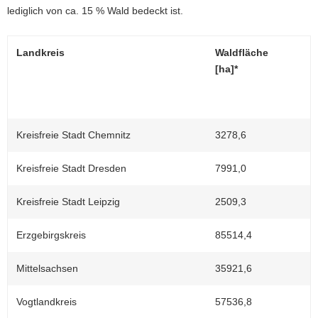
lediglich von ca. 15 % Wald bedeckt ist.
Landkreis
Waldfläche
W
[ha]*
L
[
Kreisfreie Stadt Chemnitz
3278,6
1
Kreisfreie Stadt Dresden
7991,0
2
Kreisfreie Stadt Leipzig
2509,3
8
Erzgebirgskreis
85514,4
4
Mittelsachsen
35921,6
1
Vogtlandkreis
57536,8
4