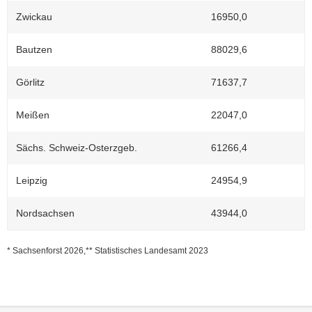
Zwickau
16950,0
1
Bautzen
88029,6
3
Görlitz
71637,7
3
Meißen
22047,0
1
Sächs. Schweiz-Osterzgeb.
61266,4
3
Leipzig
24954,9
1
Nordsachsen
43944,0
2
* Sachsenforst 2026,** Statistisches Landesamt 2023
Weitere
Information