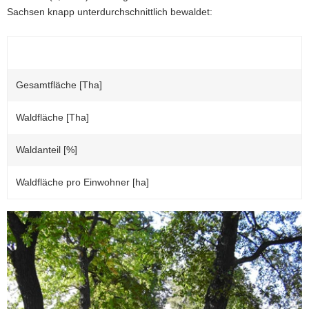
Sachsen knapp unterdurchschnittlich bewaldet:
a
v
i
g
a
Gesamtfläche [Tha]
t
i
Waldfläche [Tha]
o
n
Waldanteil [%]
Waldfläche pro Einwohner [ha]