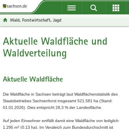
P
P
H
W
F
o
o
a
e
o
r
r
u
i
o
Wald, Forstwirtschaft, Jagd
t
t
p
t
t
a
a
t
e
e
l
l
i
r
r
Aktuelle Waldfläche und
Hauptinhalt
ü
n
n
e
-
Waldverteilung
b
a
h
I
B
e
v
a
n
e
r
i
l
f
r
g
g
t
o
e
r
a
r
i
Aktuelle Waldfläche
e
t
m
c
i
i
a
h
Die Waldfläche in Sachsen beträgt laut Waldflächenstatistik des
f
o
t
Staatsbetriebes Sachsenforst insgesamt 521.581 ha (Stand:
e
n
i
01.01.2026). Dies entspricht 28,3 % der Landesfläche.
n
o
d
n
Auf jeden Einwohner entfällt damit eine Waldfläche von lediglich
e
1.295 m² (0,13 ha). Im Vergleich zum Bundesdurchschnitt ist
N