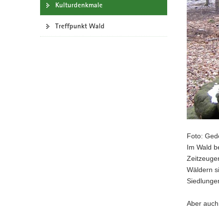
Kulturdenkmale
a
v
Treffpunkt Wald
i
g
a
t
i
o
n
Foto: Gede
Im Wald be
Zeitzeugen
Wäldern si
Siedlunge
Aber auch 