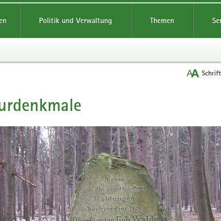
reifende
en
Politik und Verwaltung
Themen
Se
Schrif
urdenkmale
t