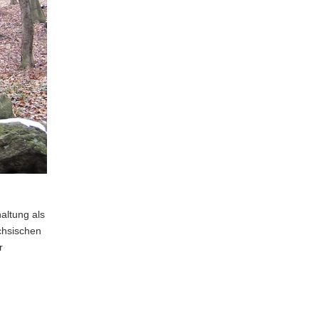
haltung als
chsischen
r