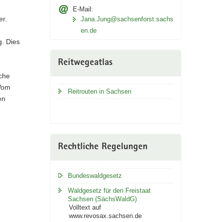
E-Mail:
er.
Jana.Jung@sachsenforst.sachs
en.de
g. Dies
Reitwegeatlas
iche
 Vom
Reitrouten in Sachsen
en
Rechtliche Regelungen
Bundeswaldgesetz
Waldgesetz für den Freistaat
Sachsen (SächsWaldG)
Volltext auf
www.revosax.sachsen.de