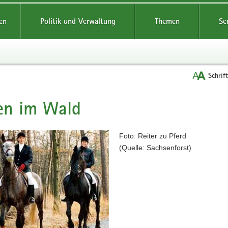
reifende
en
Politik und Verwaltung
Themen
Se
Schrif
en im Wald
t
Foto: Reiter zu Pferd
(Quelle: Sachsenforst)