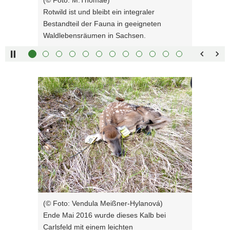
rechts :
blättern
a
Rotwild ist und bleibt ein integraler
Pfeiltaste
Zurück
v
Bestandteil der Fauna in geeigneten
links :
blättern
i
Waldlebensräumen in Sachsen.
Pfeiltaste
Bildunterschrift
g
oben :
anzeigen
a
Pfeiltaste
Bildunterschrift
t
unten :
verbergen
Bitte
i
Eingabetaste
Vollbildmodus
verwenden
o
:
öffnen
Sie
n
Leertaste :
Bilderschau
folgende
abspielen
Tasten
zur
Steuerung
des
Sliders:
Pfeiltaste
Vorwärts
rechts :
blättern
(© Foto: Vendula Meißner-Hylanová)
Pfeiltaste
Zurück
Ende Mai 2016 wurde dieses Kalb bei
links :
blättern
Carlsfeld mit einem leichten