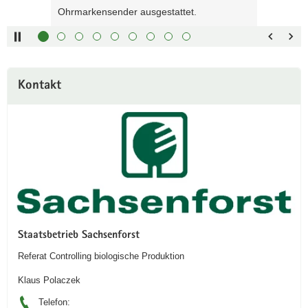
Pfeiltaste
Bildunterschrift
Ohrmarkensender ausgestattet.
oben :
anzeigen
Pfeiltaste
Bildunterschrift
unten :
verbergen
Eingabetaste
Vollbildmodus
Weitere
Kontakt
:
öffnen
Information
Leertaste :
Bilderschau
abspielen
Staatsbetrieb Sachsenforst
Referat Controlling biologische Produktion
Klaus Polaczek
Telefon: