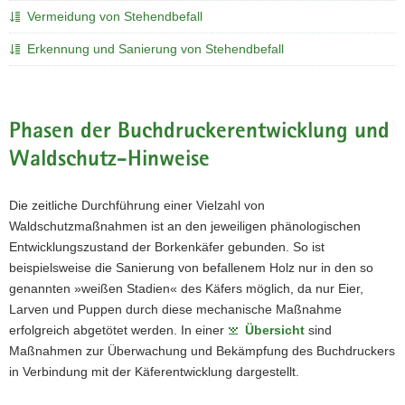
Vermeidung von Stehendbefall
a
v
Erkennung und Sanierung von Stehendbefall
i
g
a
t
Phasen der Buchdruckerentwicklung und
i
Waldschutz-Hinweise
o
n
Die zeitliche Durchführung einer Vielzahl von
Waldschutzmaßnahmen ist an den jeweiligen phänologischen
Entwicklungszustand der Borkenkäfer gebunden. So ist
beispielsweise die Sanierung von befallenem Holz nur in den so
genannten »weißen Stadien« des Käfers möglich, da nur Eier,
Larven und Puppen durch diese mechanische Maßnahme
erfolgreich abgetötet werden. In einer
Übersicht
sind
Maßnahmen zur Überwachung und Bekämpfung des Buchdruckers
in Verbindung mit der Käferentwicklung dargestellt.