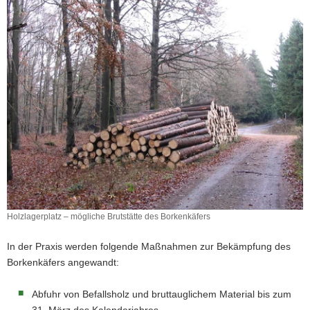
Holzlagerplatz – mögliche Brutstätte des Borkenkäfers
Holzlagerplatz
–
In der Praxis werden folgende Maßnahmen zur Bekämpfung des
mögliche
Borkenkäfers angewandt:
Brutstätte
des
Borkenkäfers
Abfuhr von Befallsholz und bruttauglichem Material bis zum