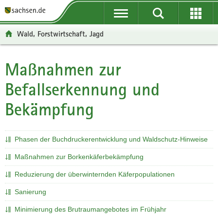
P
P
H
F
o
o
a
o
r
r
u
o
Wald, Forstwirtschaft, Jagd
t
t
p
t
a
a
t
e
l
l
i
r
Maßnahmen zur
Hauptinhalt
ü
n
n
-
Befallserkennung und
b
a
h
B
e
v
a
e
Bekämpfung
r
i
l
r
g
g
t
e
r
a
i
e
t
c
Phasen der Buchdruckerentwicklung und Waldschutz-Hinweise
i
i
h
Maßnahmen zur Borkenkäferbekämpfung
f
o
e
n
Reduzierung der überwinternden Käferpopulationen
n
Sanierung
d
e
Minimierung des Brutraumangebotes im Frühjahr
N