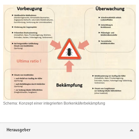
Schema: Konzept einer integrierten Borkenkäferbekämpfung
Schema:
Konzept
einer
integrierten
Footer-
Herausgeber
Borkenkäferbekämpfung
Bereich