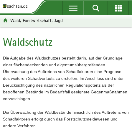
P
P
H
W
F
o
o
a
e
o
r
r
u
i
o
Wald, Forstwirtschaft, Jagd
t
t
p
t
t
a
a
t
e
e
l
l
i
r
r
Waldschutz
Hauptinhalt
ü
n
n
e
-
b
a
h
I
B
e
v
a
n
e
Die Aufgabe des Waldschutzes besteht darin, auf der Grundlage
r
i
l
f
r
einer flächendeckenden und eigentumsübergreifenden
g
g
t
o
e
Überwachung des Auftretens von Schadfaktoren eine Prognose
r
a
r
i
des weiteren Schadverlaufs zu erstellen. Im Anschluss sind unter
e
t
m
c
Berücksichtigung des natürlichen Regulationspotenzials der
i
i
a
h
betroffenen Bestände im Bedarfsfall geeignete Gegenmaßnahmen
f
o
t
vorzuschlagen.
e
n
i
n
o
Die Überwachung der Waldbestände hinsichtlich des Auftretens von
d
n
Schadfaktoren erfolgt durch das Forstschutzmeldewesen und
e
andere Verfahren.
N