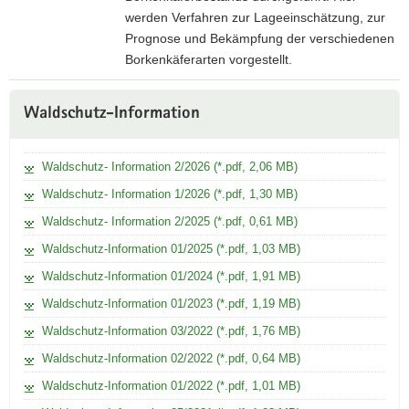
a
werden Verfahren zur Lageeinschätzung, zur
n
Prognose und Bekämpfung der verschiedenen
d
Borkenkäferarten vorgestellt.
g
B
e
Weitere
o
Waldschutz-Information
f
Information
r
ä
k
h
Waldschutz- Information 2/2026 (*.pdf, 2,06 MB)
e
r
n
Waldschutz- Information 1/2026 (*.pdf, 1,30 MB)
d
k
Waldschutz- Information 2/2025 (*.pdf, 0,61 MB)
u
ä
n
Waldschutz-Information 01/2025 (*.pdf, 1,03 MB)
f
g
Waldschutz-Information 01/2024 (*.pdf, 1,91 MB)
e
r
Waldschutz-Information 01/2023 (*.pdf, 1,19 MB)
–
Waldschutz-Information 03/2022 (*.pdf, 1,76 MB)
I
Waldschutz-Information 02/2022 (*.pdf, 0,64 MB)
n
f
Waldschutz-Information 01/2022 (*.pdf, 1,01 MB)
o