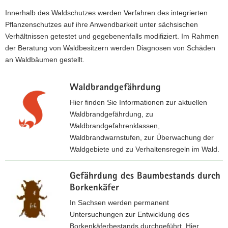
a
Innerhalb des Waldschutzes werden Verfahren des integrierten
v
Pflanzenschutzes auf ihre Anwendbarkeit unter sächsischen
i
Verhältnissen getestet und gegebenenfalls modifiziert. Im Rahmen
g
der Beratung von Waldbesitzern werden Diagnosen von Schäden
a
an Waldbäumen gestellt.
t
i
Waldbrandgefährdung
o
Hier finden Sie Informationen zur aktuellen
n
Waldbrandgefährdung, zu
Waldbrandgefahrenklassen,
Waldbrandwarnstufen, zur Überwachung der
Waldgebiete und zu Verhaltensregeln im Wald.
W
Gefährdung des Baumbestands durch
a
Borkenkäfer
l
d
In Sachsen werden permanent
b
Untersuchungen zur Entwicklung des
r
Borkenkäferbestands durchgeführt. Hier