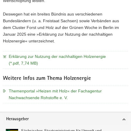
Wertschöpfung leisten.
a
v
Deswegen hat ein breites Bündnis aus verschiedenen
i
Bundesländern (u. a. Freistaat Sachsen) sowie Verbänden aus
g
dem Cluster Forst und Holz auf der Grünen Woche in Berlin im
a
Januar 2025 eine »Erklärung zur Nutzung der nachhaltigen
t
Holzenergie« unterzeichnet.
i
o
Erklärung zur Nutzung der nachhaltigen Holzenergie
n
(*.pdf, 7,74 MB)
Weitere Infos zum Thema Holzenergie
Themenportal »Heizen mit Holz« der Fachagentur
Nachwachsende Rohstoffe e. V.
Footer-
Herausgeber
Bereich
Sächsisches Staatsministerium für Umwelt und