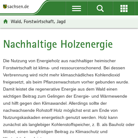
P
P
H
F
o
o
a
o
r
r
u
o
Wald, Forstwirtschaft, Jagd
t
t
p
t
a
a
t
e
l
l
i
r
Nachhaltige Holzenergie
Hauptinhalt
ü
n
n
-
b
a
h
B
e
v
a
e
Die Nutzung von Energieholz aus nachhaltiger heimischer
r
i
l
r
Forstwirtschaft ist klima- und ressourcenschonend. Bei dessen
g
g
t
e
Verbrennung wird nicht mehr klimaschädliches Kohlendioxid
r
a
i
freigesetzt, als beim Pflanzenwachstum vorher gebunden wurde.
e
t
c
Damit leistet die regenerative Energie aus dem Wald einen
i
i
h
wichtigen Beitrag zum Gelingen der Energie- und Wärmewende
f
o
und hilft gegen den Klimawandel. Allerdings sollte der
e
n
nachwachsende Rohstoff Holz möglichst erst am Ende von
n
Nutzungskaskaden energetisch genutzt werden. Holz kann
d
zunächst als langlebiger Kohlenstoffspeicher, z. B. als Bauholz oder
e
Möbel, einen langfristigen Beitrag zu Klimaschutz und
N