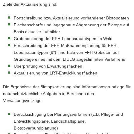
Ziele der Aktualisierung sind:
a
v
Fortschreibung bzw. Aktualisierung vorhandener Biotopdaten
i
Flächenscharfe und lagegenaue Abgrenzung der Biotope auf
g
Basis aktueller Luftbilder
a
Grobmonitoring der FFH-Lebensraumtypen im Wald
t
Fortschreibung der FFH-Maßnahmenplanung für FFH-
i
Lebensraumtypen (9*) innerhalb von FFH-Gebieten auf
o
Grundlage eines mit dem LfULG abgestimmten Verfahrens
n
Überprüfung von Erwartungsflächen
Aktualisierung von LRT-Entwicklungsflächen
Die Ergebnisse der Biotopkartierung sind Informationsgrundlage für
naturschutzfachliche Aufgaben in Bereichen des
Verwaltungsvollzugs:
Berücksichtigung bei Planungsverfahren (z.B. Pflege- und
Entwicklungspläne, Landschaftspläne,
Biotopverbundplanung)