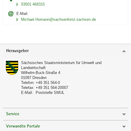
der
03501 468315
in
der
E-Mail:
WBK2
Michael.Homann@sachsenforst.sachsen.de
dokumentierte
Biotopzustand
der
aktuell
gültige.
Footer-
Herausgeber
Bereich
Sächsisches Staatsministerium für Umwelt und
Landwirtschaft
Wilhelm-Buck-Straße 4
01097
Dresden
Telefon:
+49 351 564-0
Telefax:
+49 351 564-20007
E-Mail:
Poststelle SMUL
Service
Verwandte Portale