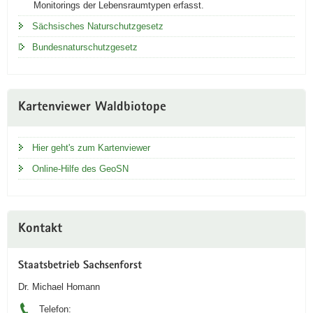
Monitorings der Lebensraumtypen erfasst.
an,
die
Sächsisches Naturschutzgesetz
zweite
Bundesnaturschutzgesetz
Jahreszahl
den
Abschluß
der
Kartierung
Kartenviewer Waldbiotope
im
Privatwald
und
Hier geht's zum Kartenviewer
damit
die
Online-Hilfe des GeoSN
vollständige
Bearbeitung
im
Rahmen
Kontakt
der
WBK2.
Bis
Staatsbetrieb Sachsenforst
zur
Wiederholungskartierung
Dr. Michael Homann
ist
Telefon: