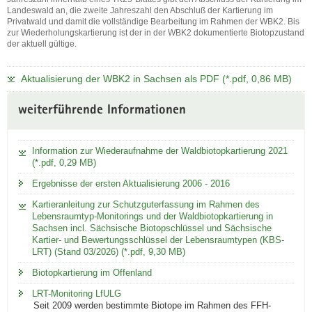
Landeswald an, die zweite Jahreszahl den Abschluß der Kartierung im
Privatwald und damit die vollständige Bearbeitung im Rahmen der WBK2. Bis
zur Wiederholungskartierung ist der in der WBK2 dokumentierte Biotopzustand
der aktuell gültige.
Aktualisierung
der
Aktualisierung der WBK2 in Sachsen als PDF (*.pdf, 0,86 MB)
Waldbiotopkartierung
(WBK2)
Weitere
nach
weiterführende Informationen
Information
Kartierjahr.
Die
erste
Information zur Wiederaufnahme der Waldbiotopkartierung 2021
Jahreszahl
(*.pdf, 0,29 MB)
innerhalb
Ergebnisse der ersten Aktualisierung 2006 - 2016
eines
TK25-
Kartieranleitung zur Schutzguterfassung im Rahmen des
Blattes
Lebensraumtyp-Monitorings und der Waldbiotopkartierung in
gibt
Sachsen incl. Sächsische Biotopschlüssel und Sächsische
Kartier- und Bewertungsschlüssel der Lebensraumtypen (KBS-
den
LRT) (Stand 03/2026) (*.pdf, 9,30 MB)
Abschluss
der
Biotopkartierung im Offenland
Kartierung
im
LRT-Monitoring LfULG
Seit 2009 werden bestimmte Biotope im Rahmen des FFH-
Landeswald