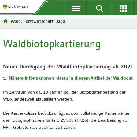
P
P
H
W
F
o
o
a
e
o
r
r
u
i
o
Wald, Forstwirtschaft, Jagd
t
t
p
t
t
a
a
t
e
e
l
l
i
r
r
Waldbiotopkartierung
Hauptinhalt
ü
n
n
e
-
b
a
h
I
B
e
v
a
n
e
r
i
l
f
r
Neuer Durchgang der Waldbiotopkartierung ab 2021
g
g
t
o
e
Nähere Informationen hierzu in diesem Artikel der Waldpost
r
a
r
i
e
t
m
c
Im Zeitraum von ca. 10 Jahren soll der Biotopdatenbestand der
i
i
a
h
WBK landesweit aktualisiert werden.
f
o
t
e
n
i
Die Kartierkulisse berücksichtigt sowohl vollständige Kartenblätter
n
o
der Topographischen Karte 1:25‘000 (TK25), die Bearbeitung von
d
n
FFH-Gebieten als auch Einzelflächen.
e
N