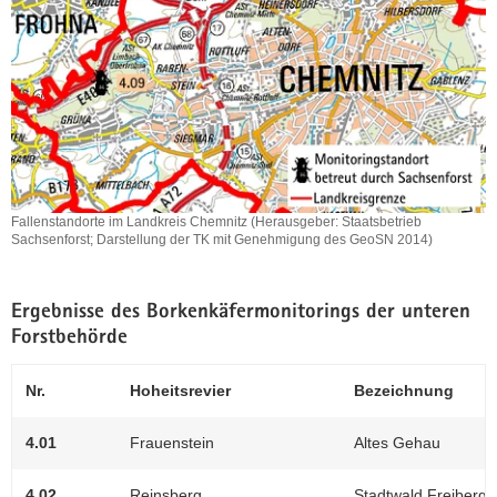
Staatsbetrieb
Sachsenforst;
Darstellung
der
TK
mit
Genehmigung
des
GeoSN
2014)
Fallenstandorte im Landkreis Chemnitz (Herausgeber: Staatsbetrieb
Sachsenforst; Darstellung der TK mit Genehmigung des GeoSN 2014)
Fallenstandorte
im
Landkreis
Ergebnisse des Borkenkäfermonitorings der unteren
Chemnitz
Forstbehörde
(Herausgeber:
Staatsbetrieb
Sachsenforst;
Nr.
Hoheitsrevier
Bezeichnung
Darstellung
der
4.01
Frauenstein
Altes Gehau
TK
mit
Genehmigung
4.02
Reinsberg
Stadtwald Freiberg