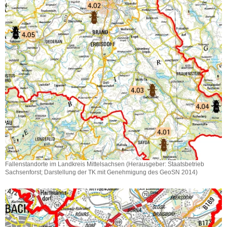
a
v
i
g
a
t
i
o
n
Fallenstandorte im Landkreis Mittelsachsen (Herausgeber: Staatsbetrieb
Sachsenforst; Darstellung der TK mit Genehmigung des GeoSN 2014)
Fallenstandorte
im
Landkreis
Mittelsachsen
(Herausgeber: