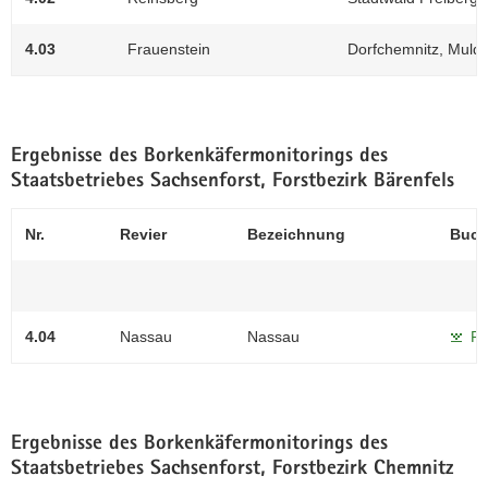
des
GeoSN
4.03
Frauenstein
Dorfchemnitz, Muld
2014)
Ergebnisse des Borkenkäfermonitorings des
Staatsbetriebes Sachsenforst, Forstbezirk Bärenfels
Nr.
Revier
Bezeichnung
Buch
4.04
Nassau
Nassau
PD
Ergebnisse des Borkenkäfermonitorings des
Staatsbetriebes Sachsenforst, Forstbezirk Chemnitz