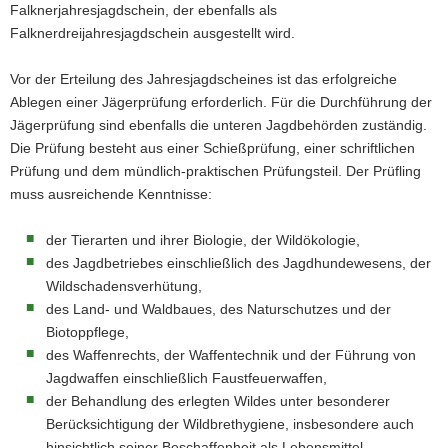
Falknerjahresjagdschein, der ebenfalls als
a
Falknerdreijahresjagdschein ausgestellt wird.
v
i
Vor der Erteilung des Jahresjagdscheines ist das erfolgreiche
g
Ablegen einer Jägerprüfung erforderlich. Für die Durchführung der
a
Jägerprüfung sind ebenfalls die unteren Jagdbehörden zuständig.
t
Die Prüfung besteht aus einer Schießprüfung, einer schriftlichen
i
Prüfung und dem mündlich-praktischen Prüfungsteil. Der Prüfling
o
muss ausreichende Kenntnisse:
n
der Tierarten und ihrer Biologie, der Wildökologie,
des Jagdbetriebes einschließlich des Jagdhundewesens, der
Wildschadensverhütung,
des Land- und Waldbaues, des Naturschutzes und der
Biotoppflege,
des Waffenrechts, der Waffentechnik und der Führung von
Jagdwaffen einschließlich Faustfeuerwaffen,
der Behandlung des erlegten Wildes unter besonderer
Berücksichtigung der Wildbrethygiene, insbesondere auch
hinsichtlich seiner Beschaffenheit als Lebensmittel,