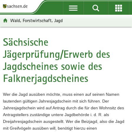
P
P
H
W
F
o
o
a
e
o
r
r
u
i
o
Wald, Forstwirtschaft, Jagd
t
t
p
t
t
a
a
t
e
e
l
l
i
r
r
Sächsische
Hauptinhalt
ü
n
n
e
-
Jägerprüfung/Erwerb des
b
a
h
I
B
e
v
a
n
e
Jagdscheines sowie des
r
i
l
f
r
g
g
t
o
e
Falknerjagdscheines
r
a
r
i
e
t
m
c
i
i
a
h
Wer die Jagd ausüben möchte, muss einen auf seinen Namen
f
o
t
lautenden gültigen Jahresjagdschein mit sich führen. Der
e
n
i
Jahresjagdschein wird auf Antrag durch die für den Wohnsitz des
n
o
Antragstellers zuständige untere Jagdbehörde i. d. R. als
d
n
Dreijahresjagdschein ausgestellt. Wer die Beizjagd, also die Jagd
e
mit Greifvögeln ausüben will, benötigt hierzu einen
N