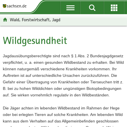
P
P
H
W
F
o
o
a
e
o
r
r
u
i
o
Wald, Forstwirtschaft, Jagd
t
t
p
t
t
a
a
t
e
e
l
l
i
r
r
Wildgesundheit
Hauptinhalt
ü
n
n
e
-
b
a
h
I
B
e
v
a
n
e
Jagdausübungsberechtigte sind nach § 1 Abs. 2 Bundesjagdgesetz
r
i
l
f
r
verpflichtet, u. a. einen gesunden Wildbestand zu erhalten. Bei Wild
g
g
t
o
e
können naturgemäß verschiedene Krankheiten vorkommen. Ihr
r
a
r
i
Auftreten ist auf unterschiedliche Ursachen zurückzuführen. Die
e
t
m
c
Gefahr einer Übertragung von Krankheiten oder Tierseuchen tritt z.
i
i
a
h
B. bei zu hohen Wilddichten oder ungünstigen Biotopbedingungen
f
o
t
auf. Sie wirken vornehmlich regulativ in den Wildbeständen.
e
n
i
n
o
Die Jäger achten im lebenden Wildbestand im Rahmen der Hege
d
n
oder bei erlegten Tieren auf solche Krankheiten. Am lebenden Wild
e
kann aus dem Verhalten auf das Allgemeinbefinden geschlossen
N