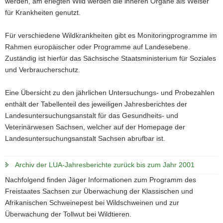
werden, am erlegten Wild werden die inneren Organe als Weiser
a
für Krankheiten genutzt.
v
i
Für verschiedene Wildkrankheiten gibt es Monitoringprogramme im
g
Rahmen europäischer oder Programme auf Landesebene.
a
Zuständig ist hierfür das Sächsische Staatsministerium für Soziales
t
und Verbraucherschutz.
i
o
Eine Übersicht zu den jährlichen Untersuchungs- und Probezahlen
n
enthält der Tabellenteil des jeweiligen Jahresberichtes der
Landesuntersuchungsanstalt für das Gesundheits- und
Veterinärwesen Sachsen, welcher auf der Homepage der
Landesuntersuchungsanstalt Sachsen abrufbar ist.
Archiv der LUA-Jahresberichte zurück bis zum Jahr 2001
Nachfolgend finden Jäger Informationen zum Programm des
Freistaates Sachsen zur Überwachung der Klassischen und
Afrikanischen Schweinepest bei Wildschweinen und zur
Überwachung der Tollwut bei Wildtieren.