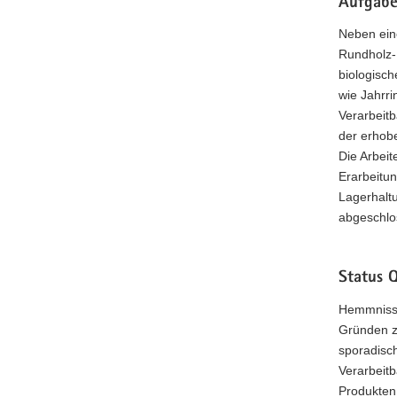
Aufgab
Neben ein
Rundholz-
biologisch
wie Jahrr
Verarbeitb
der erhob
Die Arbei
Erarbeitun
Lagerhalt
abgeschlo
Status 
Hemmnisse
Gründen z
sporadisc
Verarbeitb
Produkten