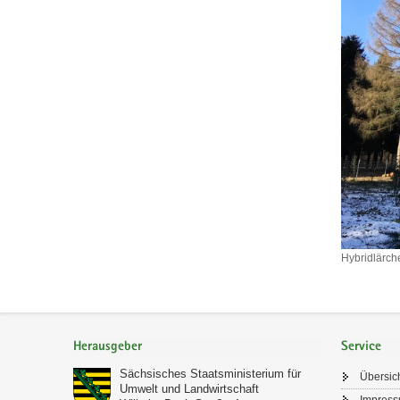
Hybridlärch
Hybridlär
im
Nordteil
Footer-
Graupa,
Demonstra
Bereich
Herausgeber
Service
Sächsisches Staatsministerium für
Übersic
Umwelt und Landwirtschaft