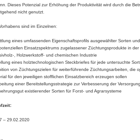
n. Dieses Potenzial zur Erhöhung der Produktivität wird durch die Bet
tgehend nicht genutzt.
Vorhabens sind im Einzelnen:
ttlung eines umfassenden Eigenschaftsprofils ausgewählter Sorten und
potenziellen Einsatzspektrums zugelassener Züchtungsprodukte in der
ivholz-, Holzwerkstoff- und chemischen Industrie
ellung eines holztechnologischen Steckbriefes für jede untersuchte Sor
nition von Züchtungszielen für weiterführende Züchtungsarbeiten, die o
rial für den jeweiligen stofflichen Einsatzbereich erzeugen sollen
beitung einer Bereitstellungsstrategie zur Verbesserung der Versorgung
ehrungsgut existierender Sorten für Forst- und Agrarsysteme
fzeit:
7 – 29.02.2020