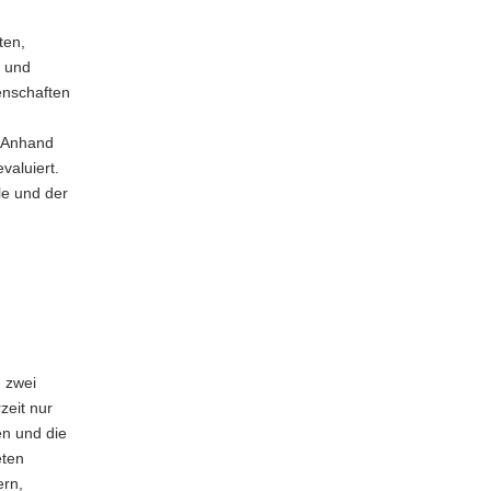
ten,
n und
enschaften
. Anhand
valuiert.
le und der
 zwei
zeit nur
en und die
eten
ern,