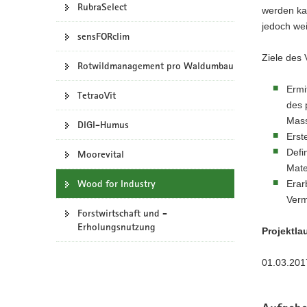
RubraSelect
werden kan
a
jedoch wei
v
sensFORclim
i
Ziele des 
g
Rotwildmanagement pro Waldumbau
a
Ermi
t
TetraoVit
des 
i
Mass
DIGI-Humus
o
Erst
n
Defi
Moorevital
Mate
Wood for Industry
Erar
Verm
Forstwirtschaft und ­
Erholungsnutzung
Projektlau
01.03.201