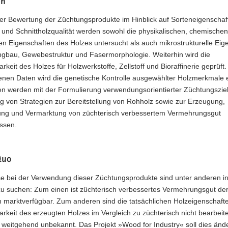
en
er Bewertung der Züchtungsprodukte im Hinblick auf Sorteneigenschaf
 und Schnittholzqualität werden sowohl die physikalischen, chemische
en Eigenschaften des Holzes untersucht als auch mikrostrukturelle Eig
ingbau, Gewebestruktur und Fasermorphologie. Weiterhin wird die
arkeit des Holzes für Holzwerkstoffe, Zellstoff und Bioraffinerie geprüft
enen Daten wird die genetische Kontrolle ausgewählter Holzmerkmale e
ten werden mit der Formulierung verwendungsorientierter Züchtungszie
g von Strategien zur Bereitstellung von Rohholz sowie zur Erzeugung,
ung und Vermarktung von züchterisch verbessertem Vermehrungsgut
ssen.
Quo
 bei der Verwendung dieser Züchtungsprodukte sind unter anderen in
u suchen: Zum einen ist züchterisch verbessertes Vermehrungsgut der
h marktverfügbar. Zum anderen sind die tatsächlichen Holzeigenschaft
arkeit des erzeugten Holzes im Vergleich zu züchterisch nicht bearbeit
 weitgehend unbekannt. Das Projekt »Wood for Industry« soll dies änd