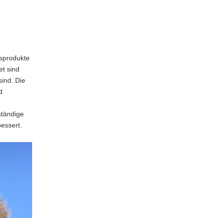
gsprodukte
et sind
ind. Die
d
ständige
essert.