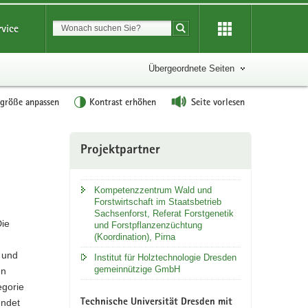
Suchbegriff
rvice
Suche starten
Übergeordnete Seiten
tgröße anpassen
Kontrast erhöhen
Seite vorlesen
Weitere
Projektpartner
Information
Kompetenzzentrum Wald und
Forstwirtschaft im Staatsbetrieb
Sachsenforst, Referat Forstgenetik
Die
und Forstpflanzenzüchtung
(Koordination), Pirna
 und
Institut für Holztechnologie Dresden
gemeinnützige GmbH
en
egorie
endet
Technische Universität Dresden mit