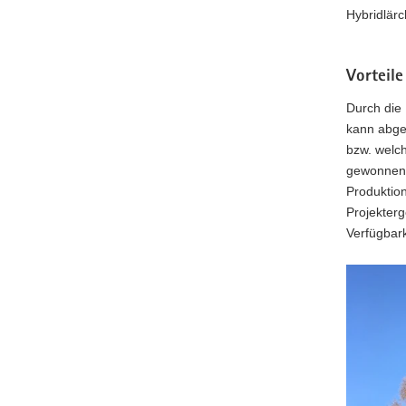
Hybridlärc
Vorteile
Durch die 
kann abges
bzw. welc
gewonnene
Produktio
Projekter
Verfügbark