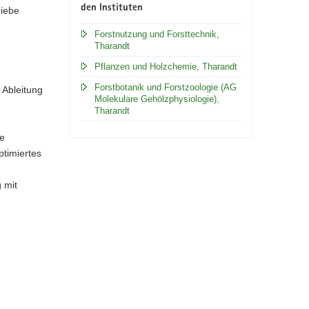
den Instituten
riebe
Forstnutzung und Forsttechnik,
Tharandt
Pflanzen und Holzchemie, Tharandt
Forstbotanik und Forstzoologie (AG
 Ableitung
Molekulare Gehölzphysiologie),
Tharandt
te
ptimiertes
 mit