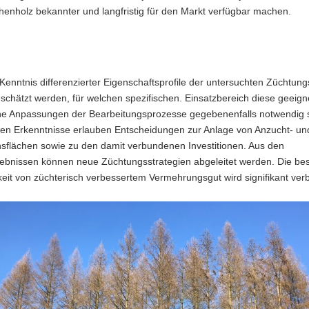
henholz bekannter und langfristig für den Markt verfügbar machen.
Kenntnis differenzierter Eigenschaftsprofile der untersuchten Züchtun
chätzt werden, für welchen spezifischen. Einsatzbereich diese geeign
he Anpassungen der Bearbeitungsprozesse gegebenenfalls notwendig s
n Erkenntnisse erlauben Entscheidungen zur Anlage von Anzucht- un
nsflächen sowie zu den damit verbundenen Investitionen. Aus den
gebnissen können neue Züchtungsstrategien abgeleitet werden. Die be
eit von züchterisch verbessertem Vermehrungsgut wird signifikant verb