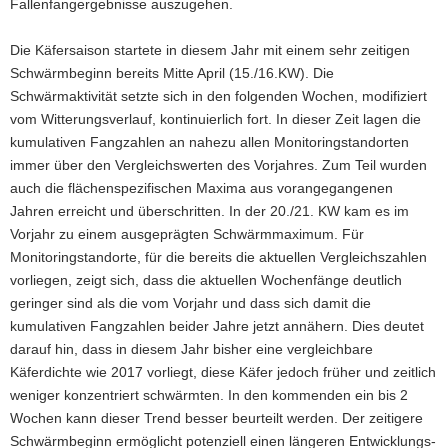
Fallenfangergebnisse auszugehen.
Die Käfersaison startete in diesem Jahr mit einem sehr zeitigen
Schwärmbeginn bereits Mitte April (15./16.KW). Die
Schwärmaktivität setzte sich in den folgenden Wochen, modifiziert
vom Witterungsverlauf, kontinuierlich fort. In dieser Zeit lagen die
kumulativen Fangzahlen an nahezu allen Monitoringstandorten
immer über den Vergleichswerten des Vorjahres. Zum Teil wurden
auch die flächenspezifischen Maxima aus vorangegangenen
Jahren erreicht und überschritten. In der 20./21. KW kam es im
Vorjahr zu einem ausgeprägten Schwärmmaximum. Für
Monitoringstandorte, für die bereits die aktuellen Vergleichszahlen
vorliegen, zeigt sich, dass die aktuellen Wochenfänge deut­lich
geringer sind als die vom Vorjahr und dass sich damit die
kumulativen Fangzahlen beider Jahre jetzt an­nähern. Dies deutet
darauf hin, dass in diesem Jahr bisher eine vergleichbare
Käferdichte wie 2017 vorliegt, diese Käfer jedoch früher und zeitlich
weniger konzentriert schwärmten. In den kom­men­den ein bis 2
Wochen kann dieser Trend besser beurteilt werden. Der zeitigere
Schwärmbe­ginn ermöglicht potenziell einen längeren Entwicklungs-