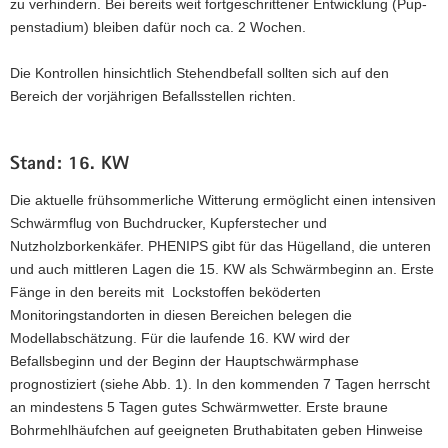
zu verhindern. Bei bereits weit fortgeschrittener Entwicklung (Pup­
penstadium) bleiben dafür noch ca. 2 Wochen.
Die Kontrollen hinsichtlich Stehendbefall sollten sich auf den
Bereich der vorjährigen Be­fallsstellen richten.
Stand: 16. KW
Die aktuelle frühsommerliche Witterung ermöglicht einen intensiven
Schwärmflug von Buchdrucker, Kupferstecher und
Nutzholzborkenkäfer. PHENIPS gibt für das Hügelland, die unteren
und auch mittleren Lagen die 15. KW als Schwärmbeginn an. Erste
Fänge in den bereits mit Lockstoffen beköderten
Monitoringstandorten in diesen Bereichen belegen die
Modellabschätzung. Für die laufende 16. KW wird der
Befallsbeginn und der Beginn der Hauptschwärmphase
prognostiziert (siehe Abb. 1). In den kommenden 7 Tagen herrscht
an mindestens 5 Tagen gutes Schwärmwetter. Erste braune
Bohrmehlhäufchen auf geeigneten Bruthabitaten geben Hinweise