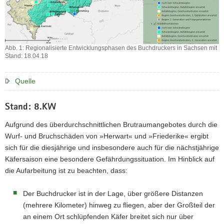
Abb. 1: Regionalisierte Entwicklungsphasen des Buchdruckers in Sachsen mit
Stand: 18.04.18
Abb.
1:
Quelle
Regionalisierte
Entwicklungsphasen
des
Stand: 8.KW
Buchdruckers
in
Aufgrund des überdurchschnittlichen Brutraumangebotes durch die
Sachsen
Wurf- und Bruchschäden von »Herwart« und »Friederike« ergibt
mit
sich für die diesjährige und insbesondere auch für die nächstjährige
Stand:
Käfersaison eine besondere Gefährdungssituation. Im Hinblick auf
18.04.18
die Aufarbeitung ist zu beachten, dass:
Der Buchdrucker ist in der Lage, über größere Distanzen
(mehrere Kilometer) hinweg zu flie­gen, aber der Großteil der
an einem Ort schlüpfenden Käfer breitet sich nur über