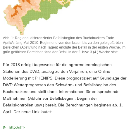
Abb. 1: Regional differenzierter Befallsbeginn des Buchdruckers Ende
April/Anfang Mai 2010. Beginnend von den braun bis zu den gelb gefärbten
Bereichen (Abstufung nach Tagen) erfolgte der Befall in der ersten Woche. Im
grün gefärbten Bereichen fand der Befall in der 2. bzw. 3.(4.) Woche statt.
Abb.
1:
Für 2018 erfolgt tagesweise für die agrarmeteorologischen
Regional
Stationen des DWD, analog zu den Vorjahren, eine Online-
differenzierter
Modellierung mit PHENIPS. Diese prognostiziert auf Grundlage der
Befallsbeginn
des
DWD Wetterprognosen den Schwärm- und Befallsbeginn des
Buchdruckers
Buchdruckers und stellt damit Informationen für entsprechende
Ende
Maßnahmen (Abfuhr vor Befallsbeginn, Beginn der
April/Anfang
Befallskontrollen usw.) bereit. Die Berechnungen beginnen ab. 1.
Mai
April. Der neue Link lautet:
2010.
Beginnend
von
http://ifff-
den