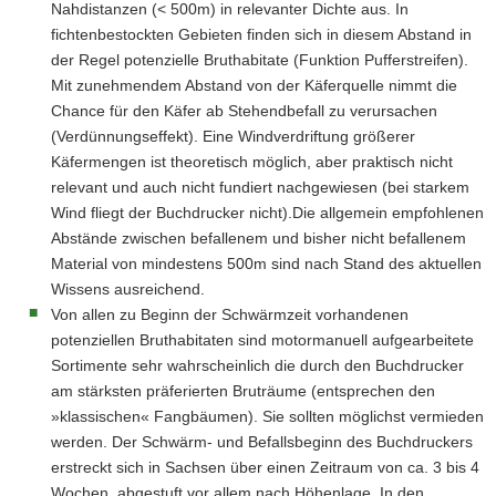
Nahdistan­zen (< 500m) in relevanter Dichte aus. In
fichtenbestockten Gebieten finden sich in diesem Abstand in
der Regel potenzielle Bruthabitate (Funktion Pufferstreifen).
Mit zunehmendem Abstand von der Käferquelle nimmt die
Chance für den Käfer ab Stehendbefall zu verursa­chen
(Verdünnungseffekt). Eine Windverdriftung größerer
Käfermengen ist theoretisch mög­lich, aber praktisch nicht
relevant und auch nicht fundiert nachgewiesen (bei starkem
Wind fliegt der Buchdrucker nicht).Die allgemein empfohlenen
Abstände zwischen befallenem und bisher nicht befallenem
Mate­rial von mindestens 500m sind nach Stand des aktuellen
Wissens ausreichend.
Von allen zu Beginn der Schwärmzeit vorhandenen
potenziellen Bruthabitaten sind motormanuell aufgearbeitete
Sortimente sehr wahrscheinlich die durch den Buchdrucker
am stärksten präferierten Bruträume (entsprechen den
»klassischen« Fangbäumen). Sie sollten möglichst vermieden
werden. Der Schwärm- und Befallsbeginn des Buchdruckers
erstreckt sich in Sachsen über einen Zeit­raum von ca. 3 bis 4
Wochen, abgestuft vor allem nach Höhenlage. In den