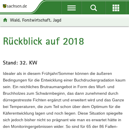
P
P
H
W
F
o
o
a
e
o
r
r
u
i
o
Wald, Forstwirtschaft, Jagd
t
t
p
t
t
a
a
t
e
e
l
l
i
r
r
Rückblick auf 2018
Hauptinhalt
ü
n
n
e
-
b
a
h
I
B
e
v
a
n
e
r
i
l
f
r
Stand: 32. KW
g
g
t
o
e
Idealer als in diesem Frühjahr/Sommer können die äußeren
r
a
r
i
Bedingungen für die Entwicklung einer Buchdruckergradation kaum
e
t
m
c
sein. Ein reichliches Brutraumangebot in Form des Wurf- und
i
i
a
h
Bruch­holzes zum Schwärmbeginn, das dann zunehmend durch
f
o
t
dürregestresste Fichten ergänzt und er­weitert wird und das Ganze
e
n
i
bei Temperaturen, die zum Teil schon über dem Optimum für die
n
o
Kä­ferentwicklung lagen und noch liegen. Diese Situation spiegelte
d
n
sich jedoch bisher nicht so präg­nant wie man es erwartet hätte in
e
den Monitoringergebnissen wider. So sind für 65 der 86 Fallen­
N