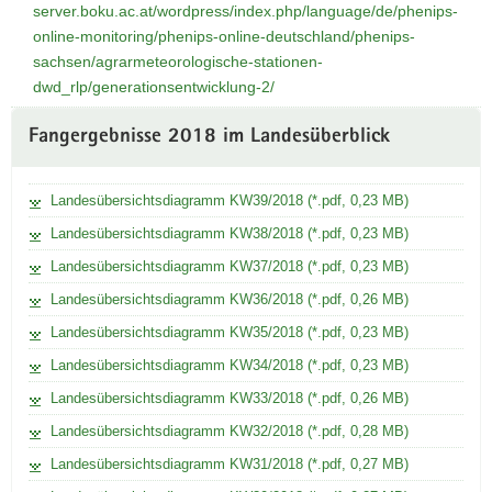
server.boku.ac.at/wordpress/index.php/language/de/phenips-
braun
bis
online-monitoring/phenips-online-deutschland/phenips-
zu
sachsen/agrarmeteorologische-stationen-
den
dwd_rlp/generationsentwicklung-2/
gelb
gefärbten
Weitere
Fangergebnisse 2018 im Landesüberblick
Bereichen
Information
(Abstufung
nach
Landesübersichtsdiagramm KW39/2018 (*.pdf, 0,23 MB)
Tagen)
erfolgte
Landesübersichtsdiagramm KW38/2018 (*.pdf, 0,23 MB)
der
Befall
Landesübersichtsdiagramm KW37/2018 (*.pdf, 0,23 MB)
in
Landesübersichtsdiagramm KW36/2018 (*.pdf, 0,26 MB)
der
ersten
Landesübersichtsdiagramm KW35/2018 (*.pdf, 0,23 MB)
Woche.
Landesübersichtsdiagramm KW34/2018 (*.pdf, 0,23 MB)
Im
grün
Landesübersichtsdiagramm KW33/2018 (*.pdf, 0,26 MB)
gefärbten
Bereichen
Landesübersichtsdiagramm KW32/2018 (*.pdf, 0,28 MB)
fand
Landesübersichtsdiagramm KW31/2018 (*.pdf, 0,27 MB)
der