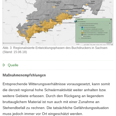
Abb. 3: Regionalisierte Entwicklungsphasen des Buchdruckers in Sachsen
(Stand: 15.06.18)
Abb.
3:
Quelle
Regionalisierte
Entwicklungsphasen
Maßnahmenempfehlungen
des
Buchdruckers
Entsprechende Witterungsverhältnisse vorausgesetzt, kann somit
in
die derzeit regional hohe Schwärmaktivität weiter anhalten bzw.
Sachsen
(Stand:
weitere Gebiete erfassen. Durch den Rückgang an liegendem
15.06.18)
bruttauglichem Material ist nun auch mit einer Zunahme an
Stehendbefall zu rechnen. Die tatsächliche Gefährdungssituation
muss jedoch immer vor Ort eingeschätzt werden.