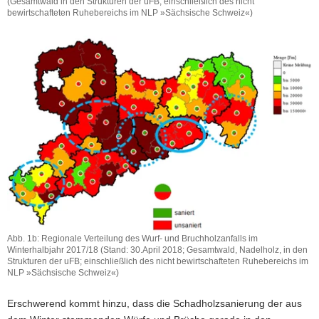
(Gesamtwald in den Strukturen der uFB; einschließlich des nicht
bewirtschafteten Ruhebereichs im NLP »Sächsische Schweiz«)
Abb.
1a:
Regionale
Verteilung
des
Buchdruckerbefalls
im
»Käferjahr«
2017/18
(Gesamtwald
in
den
Strukturen
der
uFB;
einschließlich
Abb. 1b: Regionale Verteilung des Wurf- und Bruchholzanfalls im
des
Winterhalbjahr 2017/18 (Stand: 30.April 2018; Gesamtwald, Nadelholz, in den
nicht
Strukturen der uFB; einschließlich des nicht bewirtschafteten Ruhebereichs im
bewirtschafteten
NLP »Sächsische Schweiz«)
Ruhebereichs
Abb.
im
1b:
Erschwerend kommt hinzu, dass die Schadholzsanierung der aus
NLP
Regionale