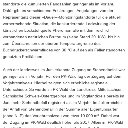
standorte die kumulierten Fangzahlen geringer als im Vorjahr.
a
Dafür gibt es verschiedene Erklärun­gen. Angefangen von der
v
Repräsentanz dieser »Dauer«-Monitoringstandorte für die aktuell
i
vorherr­schende Situation, die konkurrierende Lockwirkung der
g
künstlichen Lockstoffquelle Pheromonfalle mit dem reichlich
a
vorhandenen natürlichen Brutraum (siehe Stand 20. KW) bis hin
t
zum Über­schreiten der oberen Temperaturgrenze des
i
Buchdruckerschwärmfluges von 30 °C auf den als Fallenstandorten
o
genutzten Freiflächen.
n
Auch der landesweit im Juni erkannte Zugang an Stehend­befall war
geringer als im Vorjahr. Für den PK-Wald lag der Zugang auf dem
Vorjahresniveau. Hierbei zeigten sich erhebliche regionale
Unterschiede. So wurde im PK-Wald der Landkreise Mittelsachsen,
Sächsische Schweiz-Osterzgebirge und im Vogtlandkreis bereits im
Juni mehr Stehendbefall re­gistriert als im Vorjahr. Im Juli erreichte
der Anfall von Stehendbefall in der Summe aller Eigen­tumsarten
(ohne NLP) das Vorjahresniveau von etwa 10.000 m³. Dabei war
der Zugang im PK-Wald deutlich höher als 2017. Allein im PK-Wald