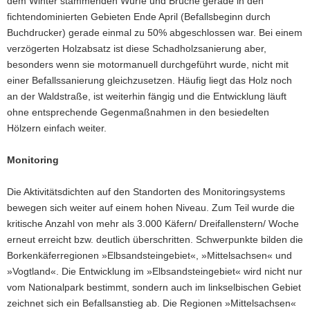
dem Winter stammenden Würfe und Brüche gerade in den
»Sächsische
Verteilung
fichtendominierten Gebieten Ende April (Befallsbeginn durch
Schweiz«)
des
Wurf-
Buchdrucker) gerade einmal zu 50% abgeschlossen war. Bei einem
und
verzögerten Holzabsatz ist diese Schadholzsanierung aber,
Bruchholzanfalls
besonders wenn sie motormanuell durchgeführt wurde, nicht mit
im
einer Befalls­sanierung gleichzu­setzen. Häufig liegt das Holz noch
Winterhalbjahr
an der Waldstraße, ist weiterhin fängig und die Entwicklung läuft
2017/18
(Stand:
ohne entsprechende Gegenmaßnahmen in den besiedelten
30.April
Hölzern einfach weiter.
2018;
Gesamtwald,
Monitoring
Nadelholz,
in
den
Die Aktivitätsdichten auf den Standorten des Monitoringsystems
Strukturen
bewegen sich weiter auf einem hohen Niveau. Zum Teil wurde die
der
kritische Anzahl von mehr als 3.000 Käfern/ Dreifallenstern/ Woche
uFB;
erneut erreicht bzw. deutlich überschritten. Schwerpunkte bilden die
einschließlich
Borkenkäferregionen »Elbsandstein­gebiet«, »Mittelsachsen« und
des
nicht
»Vogtland«. Die Entwicklung im »Elbsandstein­gebiet« wird nicht nur
bewirtschafteten
vom Nationalpark bestimmt, sondern auch im linkselbischen Gebiet
Ruhebereichs
zeichnet sich ein Befallsanstieg ab. Die Regionen »Mittelsachsen«
im