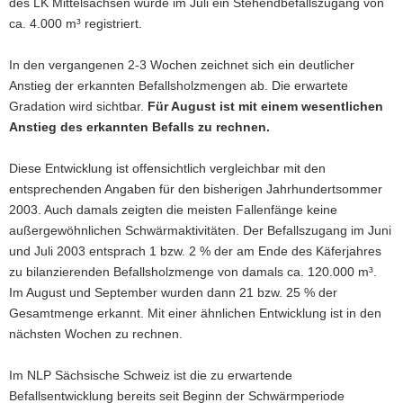
des LK Mittelsachsen wurde im Juli ein Stehendbefallszugang von
ca. 4.000 m³ registriert.
In den vergangenen 2-3 Wo­chen zeichnet sich ein deutlicher
Anstieg der erkannten Befallsholzmengen ab. Die erwartete
Gradation wird sichtbar.
Für August ist mit einem wesentlichen
Anstieg des erkannten Befalls zu rechnen.
Diese Entwicklung ist offensichtlich vergleichbar mit den
entsprechenden Angaben für den bisheri­gen Jahrhundertsommer
2003. Auch damals zeigten die meisten Fallenfänge keine
außergewöhnli­chen Schwärmaktivitäten. Der Befallszugang im Juni
und Juli 2003 entsprach 1 bzw. 2 % der am Ende des Käferjahres
zu bilanzierenden Befallsholzmenge von damals ca. 120.000 m³.
Im August und September wurden dann 21 bzw. 25 % der
Gesamtmenge erkannt. Mit einer ähnlichen Ent­wicklung ist in den
nächsten Wochen zu rechnen.
Im NLP Sächsische Schweiz ist die zu erwartende
Befallsentwicklung bereits seit Beginn der Schwärmperiode