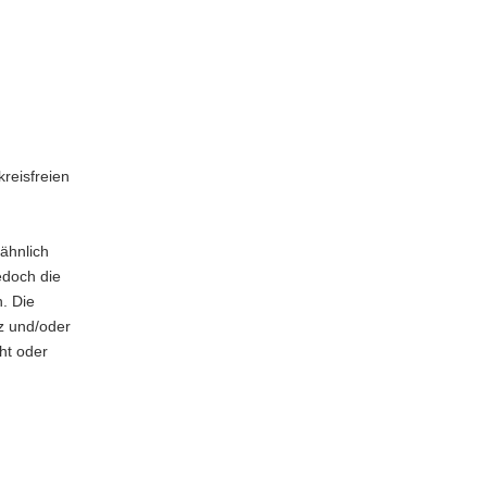
reisfreien
 ähnlich
edoch die
n. Die
z und/oder
ht oder