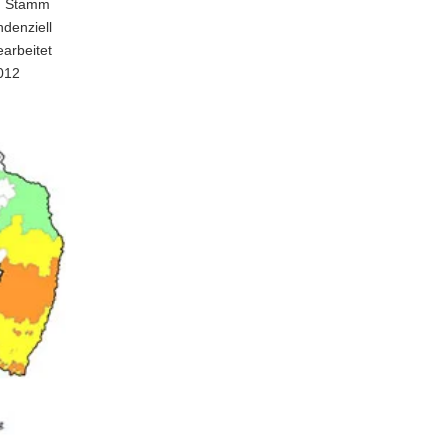
im Stamm
ndenziell
earbeitet
012