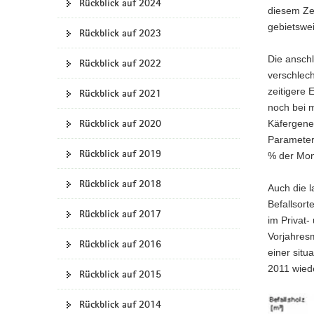
Rückblick auf 2024
diesem Ze
a
gebietswe
v
Rückblick auf 2023
i
Die anschl
Rückblick auf 2022
g
verschlech
a
zeitigere 
Rückblick auf 2021
t
noch bei 
i
Rückblick auf 2020
Käfergener
o
Parameter 
n
Rückblick auf 2019
% der Mon
Rückblick auf 2018
Auch die l
Befallsor
Rückblick auf 2017
im Privat-
Vorjahres
Rückblick auf 2016
einer sit
2011 wiede
Rückblick auf 2015
Rückblick auf 2014