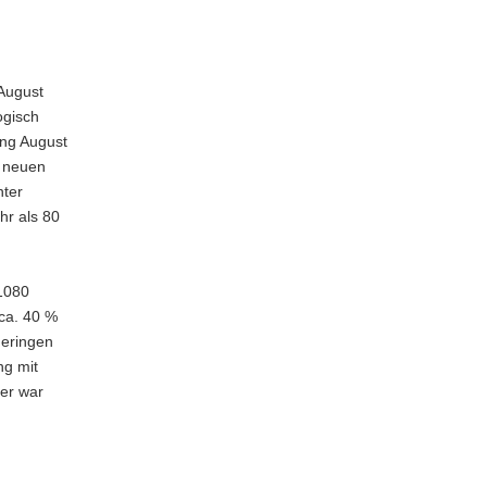
d
 August
ogisch
ang August
r neuen
nter
hr als 80
 1080
ca. 40 %
geringen
ng mit
er war