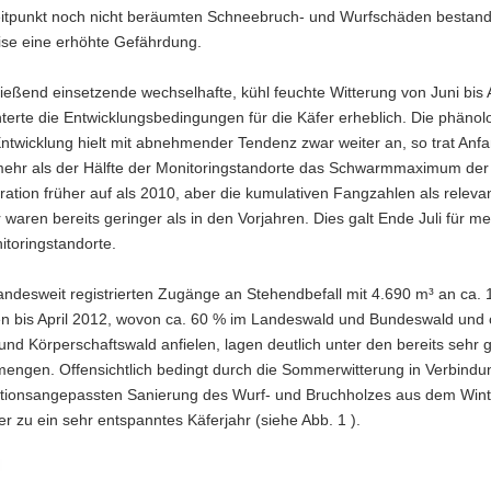
itpunkt noch nicht beräumten Schneebruch- und Wurfschäden bestan
ise eine erhöhte Gefährdung.
ießend einsetzende wechselhafte, kühl feuchte Witterung von Juni bis
terte die Entwicklungsbedingungen für die Käfer erheblich. Die phänol
Entwicklung hielt mit abnehmender Tendenz zwar weiter an, so trat Anf
mehr als der Hälfte der Monitoringstandorte das Schwarmmaximum de
ation früher auf als 2010, aber die kumulativen Fangzahlen als releva
waren bereits geringer als in den Vorjahren. Dies galt Ende Juli für me
itoringstandorte.
andesweit registrierten Zugänge an Stehendbefall mit 4.690 m³ an ca.
ten bis April 2012, wovon ca. 60 % im Landeswald und Bundeswald und 
 und Körperschaftswald anfielen, lagen deutlich unter den bereits sehr 
mengen. Offensichtlich bedingt durch die Sommerwitterung in Verbindu
uationsangepassten Sanierung des Wurf- und Bruchholzes aus dem Wint
r zu ein sehr entspanntes Käferjahr (siehe Abb. 1 ).