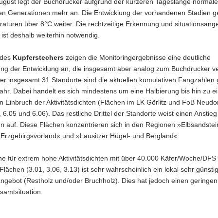
August legt der Buchdrucker aufgrund der kürzeren Tageslänge normal
en Generationen mehr an. Die Entwicklung der vorhandenen Stadien g
aturen über 8°C weiter. Die rechtzeitige Erkennung und situationsang
ist deshalb weiterhin notwendig.
 des
Kupferstechers
zeigen die Monitoringergebnisse eine deutliche
ung der Entwicklung an, die insgesamt aber analog zum Buchdrucker ver
er insgesamt 31 Standorte sind die aktuellen kumulativen Fangzahlen 
jahr. Dabei handelt es sich mindestens um eine Halbierung bis hin zu 
n Einbruch der Aktivitätsdichten (Flächen im LK Görlitz und FoB Neudo
, 6.05 und 6.06). Das restliche Drittel der Standorte weist einen Anstieg
n auf. Diese Flächen konzentrieren sich in den Regionen »Elbsandstei
 Erzgebirgsvorland« und »Lausitzer Hügel- und Bergland«.
e für extrem hohe Aktivitätsdichten mit über 40.000 Käfer/Woche/DFS
Flächen (3.01, 3.06, 3.13) ist sehr wahrscheinlich ein lokal sehr günsti
gebot (Restholz und/oder Bruchholz). Dies hat jedoch einen geringen 
samtsituation.