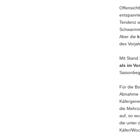
Offensicht
entspannte
Tendenz we
Schwarmma
Aber die
k
des Vorjah
Mit Stand 
als im Vor
Saisonbeg
Für die Bo
Abnahme d
Käfergener
die Mehrz
auf, so wu
die unter
Käfer/Woc