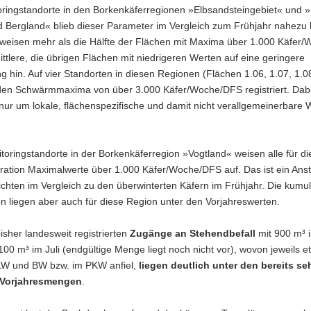
oringstandorte in den Borkenkäferregionen »Elbsandsteingebiet« und »
d Bergland« blieb dieser Parameter im Vergleich zum Frühjahr nahezu 
eisen mehr als die Hälfte der Flächen mit Maxima über 1.000 Käfer
ittlere, die übrigen Flächen mit niedrigeren Werten auf eine geringere
 hin. Auf vier Standorten in diesen Regionen (Flächen 1.06, 1.07, 1.0
den Schwärmmaxima von über 3.000 Käfer/Woche/DFS registriert. Dab
nur um lokale, flächenspezifische und damit nicht verallgemeinerbare 
toringstandorte in der Borkenkäferregion »Vogtland« weisen alle für d
ration Maximalwerte über 1.000 Käfer/Woche/DFS auf. Das ist ein Anst
dichten im Vergleich zu den überwinterten Käfern im Frühjahr. Die kumul
n liegen aber auch für diese Region unter den Vorjahreswerten.
isher landesweit registrierten
Zugänge an Stehendbefall
mit 900 m³ 
100 m³ im Juli (endgültige Menge liegt noch nicht vor), wovon jeweils e
 LW und BW bzw. im PKW anfiel,
liegen deutlich unter den bereits se
 Vorjahresmengen
.