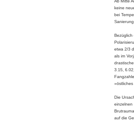
Ab Mitte 
keine neu
bei Temper
Sanierung 
Bezüglich
Polarisier
etwa 2/3 d
als im Vor
drastische
3.15, 6.02
Fangzahle
»östliches
Die Ursach
einzelnen 
Brutrauman
auf die Ge