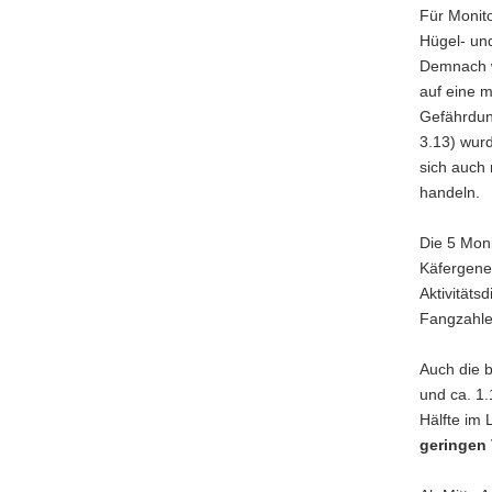
Für Monit
Hügel- un
Demnach w
auf eine m
Gefährdung
3.13) wur
sich auch 
handeln.
Die 5 Moni
Käfergene
Aktivitäts
Fangzahle
Auch die b
und ca. 1.
Hälfte im
geringen