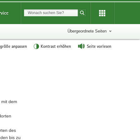
Suchbegriff
rvice
Suche starten
Übergeordnete Seiten
tgröße anpassen
Kontrast erhöhen
Seite vorlesen
Weitere
Information
t mit dem
dorten
rten des
 den bis zu