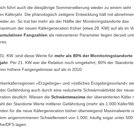
lich führt auch die diesjährige Sommerwitterung wieder zu einem sehr
n Käferjahr. Die phänologisch zeitigere Entwicklung hält mit abnehme
iter an. So trat bei mehr als der Hälfte der Monitoringstandorte das
ximum der neuen Käfergeneration früher (etwa 28. KW) auf als im Vo
umulativen Fangzahlen
als relevanterer Parameter liegen derzeit un
res.
31. KW. sind diese Werte für
mehr als 80% der Monitoringstandorte 
jahr
. Per 21. KW war die Relation noch umgekehrt, 80% der Standorte
inn höhere Fangergebnisse auf als in 2010.
rkenkäferregionen »Erzgebirge« und »östliches Erzgebirgsvorland« wir
er Gefährdung auch durch eine reduzierte Schwärmaktivität der neue
ation deutlich. Wiesen die
Schwärmmaxima
der überwinterten Käfer 
ahl der Standorte Werte mittlerer Gefährdung (mehr als 1.000 Käfer/
rden für die neue Käfergeneration bisher überwiegend Maximalwerte reg
 dem angenommenen Schwellenwert von 1.000, häufig sogar unter 500
he/DFS lagen.