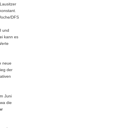
Lausitzer
konstant.
/Woche/DFS
8 und
ei kann es
Werte
ie neue
ieg der
ativen
im Juni
twa die
hr