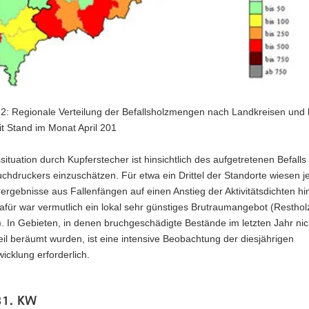
2: Regionale Verteilung der Befallsholzmengen nach Landkreisen und k
t Stand im Monat April 201
ssituation durch Kupferstecher ist hinsichtlich des aufgetretenen Befalls
chdruckers einzuschätzen. Für etwa ein Drittel der Standorte wiesen j
ergebnisse aus Fallenfängen auf einen Anstieg der Aktivitätsdichten hi
für war vermutlich ein lokal sehr günstiges Brutraumangebot (Resthol
. In Gebieten, in denen bruchgeschädigte Bestände im letzten Jahr nic
il beräumt wurden, ist eine intensive Beobachtung der diesjährigen
wicklung erforderlich.
31. KW