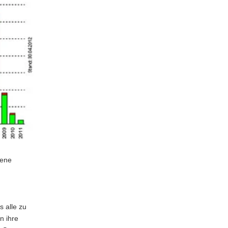
lene
 alle zu
n ihre