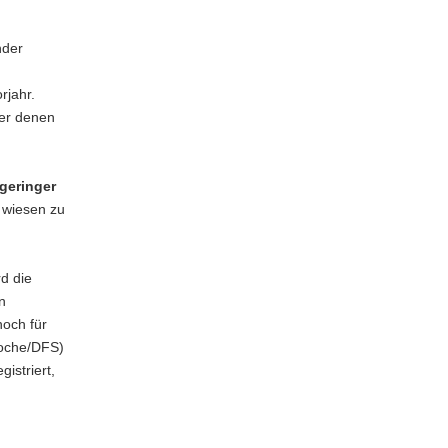
nder
rjahr.
ter denen
geringer
 wiesen zu
d die
n
noch für
Woche/DFS)
istriert,