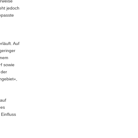
erweise
eht jedoch
epasste
läuft. Auf
geringer
einem
rf sowie
 der
ngebiet«,
 auf
ges
Einfluss