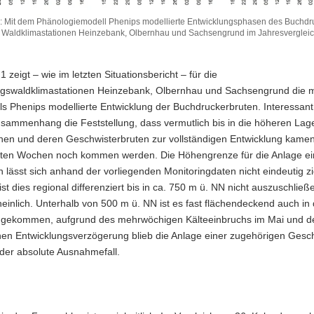
: Mit dem Phänologiemodell Phenips modellierte Entwicklungsphasen des Buchdr
r Waldklimastationen Heinzebank, Olbernhau und Sachsengrund im Jahresvergleic
1 zeigt – wie im letzten Situationsbericht – für die
irgswaldklimastationen Heinzebank, Olbernhau und Sachsengrund die mi
s Phenips modellierte Entwicklung der Buchdruckerbruten. Interessant i
emodell
sammenhang die Feststellung, dass vermutlich bis in die höheren Lag
e
nen und deren Geschwisterbruten zur vollständigen Entwicklung kamen
ngsphasen
ten Wochen noch kommen werden. Die Höhengrenze für die Anlage ei
 lässt sich anhand der vorliegenden Monitoringdaten nicht eindeutig z
ers
 ist dies regional differenziert bis in ca. 750 m ü. NN nicht auszuschließ
inlich. Unterhalb von 500 m ü. NN ist es fast flächendeckend auch in
 gekommen, aufgrund des mehrwöchigen Kälteeinbruchs im Mai und d
stationen
en Entwicklungsverzögerung blieb die Anlage einer zugehörigen Gesch
k,
 der absolute Ausnahmefall.
rund
g
leich