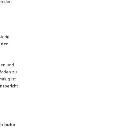
in den
ierig
 der
pen und
 Boden zu
flug ist
nsbericht
ch hohe