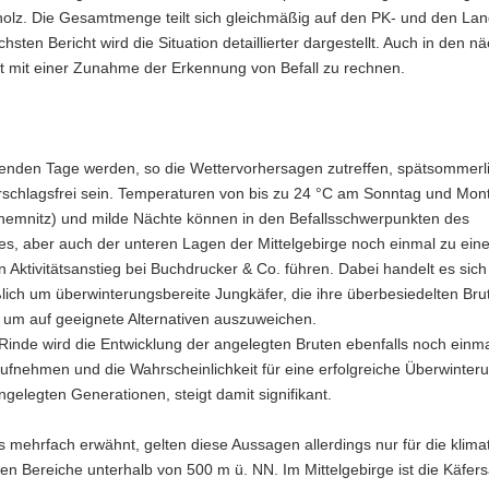
olz. Die Gesamtmenge teilt sich gleichmäßig auf den PK- und den La
chsten Bericht wird die Situation detaillierter dargestellt. Auch in den n
t mit einer Zunahme der Erkennung von Befall zu rechnen.
nden Tage werden, so die Wettervorhersagen zutreffen, spätsommerl
rschlagsfrei sein. Temperaturen von bis zu 24 °C am Sonntag und Mon
Chemnitz) und milde Nächte können in den Befallsschwerpunkten des
es, aber auch der unteren Lagen der Mittelgebirge noch einmal zu ein
 Aktivitätsanstieg bei Buchdrucker & Co. führen. Dabei handelt es sich 
lich um überwinterungsbereite Jungkäfer, die ihre überbesiedelten Br
 um auf geeignete Alternativen auszuweichen.
Rinde wird die Entwicklung der angelegten Bruten ebenfalls noch einma
ufnehmen und die Wahrscheinlichkeit für eine erfolgreiche Überwinter
ngelegten Generationen, steigt damit signifikant.
s mehrfach erwähnt, gelten diese Aussagen allerdings nur für die klima
en Bereiche unterhalb von 500 m ü. NN. Im Mittelgebirge ist die Käfers