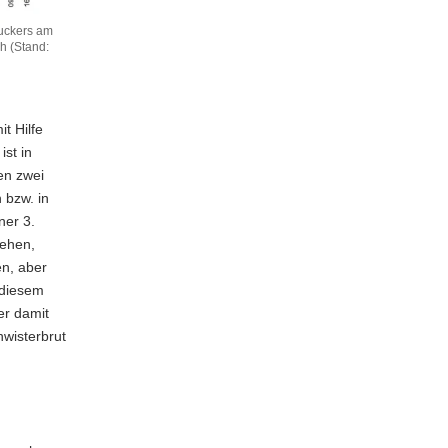
uckers am
h (Stand:
t Hilfe
st in
en zwei
 bzw. in
ner 3.
iehen,
en, aber
 diesem
er damit
wisterbrut