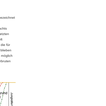
bezeichnet
achts
letzten
lt
die für
 blieben
 möglich
rbruten