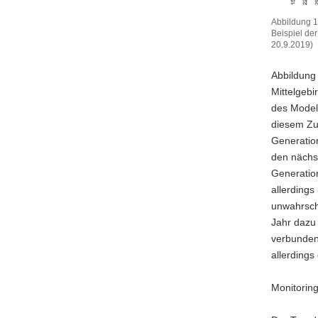
Abbildung 1
Beispiel de
20.9.2019)
Abbildung
1:
Abbildung 
Mit
Mittelgeb
dem
des Modell
Phänologi
Phenips
diesem Zu
modelliert
Generatio
Entwicklu
den nächs
des
Generation
Buchdruck
allerdings
am
Beispiel
unwahrsche
der
Jahr dazu
Waldklima
verbunden
Heinzeban
allerdings
Olbernhau
und
Sachseng
Monitorin
im
Jahresverg