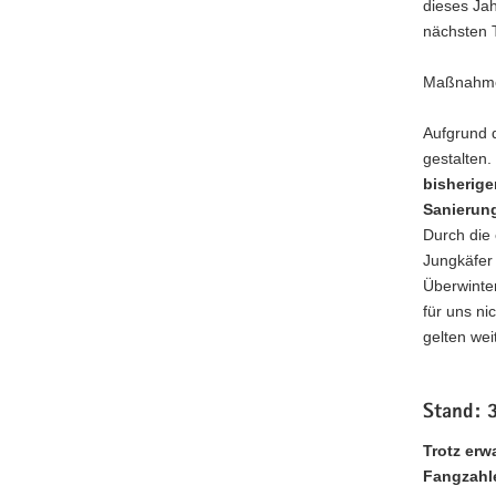
dieses Ja
nächsten 
Maßnahm
Aufgrund d
gestalten.
bisherige
Sanierun
Durch die
Jungkäfer 
Überwinte
für uns n
gelten wei
Stand: 
Trotz erw
Fangzahle