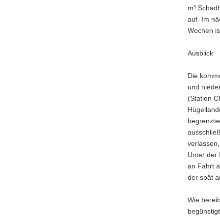
m³ Schadh
auf. Im nä
Wochen is
Ausblick
Die komme
und niede
(Station 
Hügelland
begrenzten
ausschließ
verlassen,
Unter der 
an Fahrt a
der spät a
Wie bereit
begünstigt