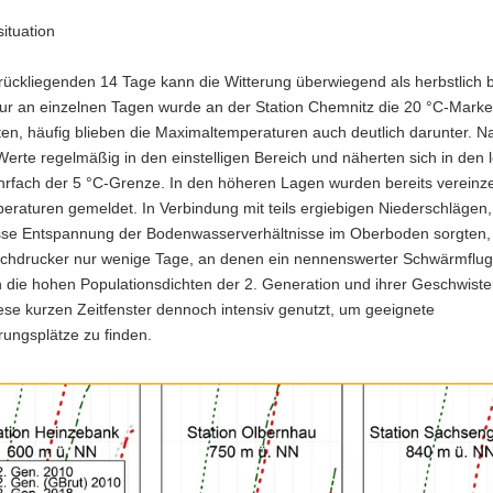
ituation
rückliegenden 14 Tage kann die Witterung überwiegend als herbstlich 
ur an einzelnen Tagen wurde an der Station Chemnitz die 20 °C-Marke
ten, häufig blieben die Maximaltemperaturen auch deutlich darunter. N
 Werte regelmäßig in den einstelligen Bereich und näherten sich in den 
rfach der 5 °C-Grenze. In den höheren Lagen wurden bereits vereinze
raturen gemeldet. In Verbindung mit teils ergiebigen Niederschlägen, 
sse Entspannung der Bodenwasserverhältnisse im Oberboden sorgten,
uchdrucker nur wenige Tage, an denen ein nennenswerter Schwärmflug
 die hohen Populationsdichten der 2. Generation und ihrer Geschwiste
se kurzen Zeitfenster dennoch intensiv genutzt, um geeignete
ungsplätze zu finden.