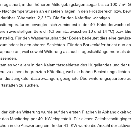
 registriert, in den höheren Mittelgebirgslagen sogar bis zu 100 l/m². G
e Nachttemperaturen an einzelnen Tagen in den Frostbereich bzw. bew
darüber (Chemnitz: 2,3 °C). Die für den Käferflug wichtigen
sttemperaturen bewegten sich zumindest in der 40. Kalenderwoche eb
eren zweistelligen Bereich (Chemnitz: zwischen 10 und 14 °C) bzw. bli
nstellig. Für den Wasserhaushalt der Böden bedeutet dies eine gewiss
zumindest in den oberen Schichten. Für den Borkenkäfer bricht nun end
iapause an, weil sowohl Witterung als auch Tageslichtlänge mehr als de
ussenden.
am es vor allem in den Kalamitätsgebieten des Hügellandes und der u
ut zu einem begrenzten Käferflug, weil die hohen Besiedlungsdichten 
n die Jungkäfer dazu zwangen, geeignete Überwinterungsquartiere a
rtsstätten zu suchen.
g
 der kühlen Witterung wurde auf den ersten Flächen in Abhängigkeit v
das Monitoring per 40. KW eingestellt. Für diesen Zeitabschnitt ging
chen in die Auswertung ein. In der 41. KW wurde die Anzahl der aktive