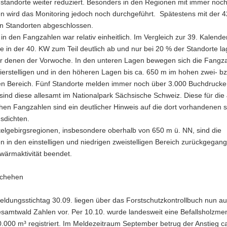
gstandorte weiter reduziert. Besonders in den Regionen mit immer noc
n wird das Monitoring jedoch noch durchgeführt. Spätestens mit der 4
en Standorten abgeschlossen.
in den Fangzahlen war relativ einheitlich. Im Vergleich zur 39. Kalend
 in der 40. KW zum Teil deutlich ab und nur bei 20 % der Standorte la
r denen der Vorwoche. In den unteren Lagen bewegen sich die Fangz
vierstelligen und in den höheren Lagen bis ca. 650 m im hohen zwei- b
igen Bereich. Fünf Standorte melden immer noch über 3.000 Buchdrucke
 sind diese allesamt im Nationalpark Sächsische Schweiz. Diese für die
hen Fangzahlen sind ein deutlicher Hinweis auf die dort vorhandenen 
sdichten.
telgebirgsregionen, insbesondere oberhalb von 650 m ü. NN, sind die
 in den einstelligen und niedrigen zweistelligen Bereich zurückgegang
hwärmaktivität beendet.
schehen
eldungsstichtag 30.09. liegen über das Forstschutzkontrollbuch nun a
esamtwald Zahlen vor. Per 10.10. wurde landesweit eine Befallsholzm
.000 m³ registriert. Im Meldezeitraum September betrug der Anstieg c