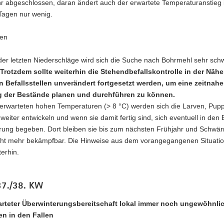
hr abgeschlossen, daran ändert auch der erwartete Temperaturanstieg 
Tagen nur wenig.
en
er letzten Niederschläge wird sich die Suche nach Bohrmehl sehr schw
Trotzdem sollte weiterhin die Stehendbefallskontrolle in der Nähe
n Befallsstellen unverändert fortgesetzt werden, um eine zeitnahe
g der Bestände planen und durchführen zu können.
 erwarteten hohen Temperaturen (> 8 °C) werden sich die Larven, Pup
weiter entwickeln und wenn sie damit fertig sind, sich eventuell in den
rung begeben. Dort bleiben sie bis zum nächsten Frühjahr und Schwärm
icht mehr bekämpfbar. Die Hinweise aus dem vorangegangenen Situatio
terhin.
37./38. KW
arteter Überwinterungsbereitschaft lokal immer noch ungewöhnli
n in den Fallen