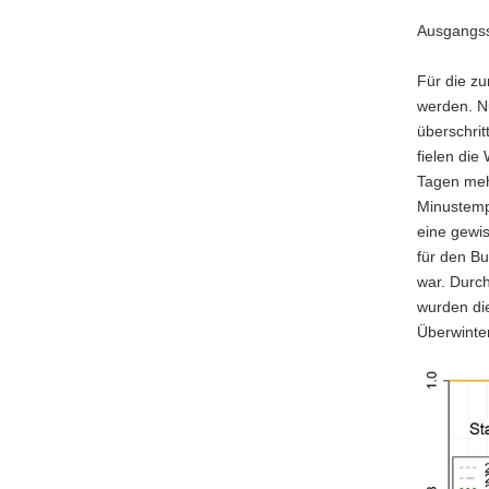
Ausgangss
Für die zu
werden. N
überschrit
fielen die
Tagen meh
Minustempe
eine gewi
für den B
war. Durch
wurden die
Überwinter