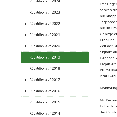
Rückblick auf 2024
l/m² Regen
a
sanken di
v
Rückblick auf 2023
nur knapp 
i
Tageshöch
Rückblick auf 2022
g
nur im unt
a
Gebirge ei
Rückblick auf 2021
t
Erholung, 
i
Rückblick auf 2020
Zeit der D
o
Signale a
n
Rückblick auf 2019
Dennoch k
Lagen erne
Rückblick auf 2018
Brutbäume
ihrer Gebu
Rückblick auf 2017
Monitorin
Rückblick auf 2016
Mit Beginn
Rückblick auf 2015
Höhenlage 
der 82 Flä
Rückblick auf 2014