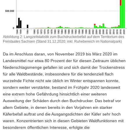
Abbildung 2: Langzeitstatistik zum Buchdruckerbefall auf dem Territorium des
Freistaates Sachsen (Stand 31.12.2020; inkl. Ruhebereich im Nationalpark)
Abbildung
2:
Da im Anschluss daran, von November 2019 bis März 2020 im
Langzeitstatistik
Landesmittel nur etwa 80 Prozent der für diesen Zeitraum üblichen
zum
Niederschlagsmenge gefallen ist und sich damit der Trockenstress
Buchdruckerbefall
auf
für alle Waldbestände, insbesondere für die tendenziell flach
dem
wurzelnde Fichte nicht wie üblich im Winter entspannen konnte,
Territorium
sondern weiter verstärkte, bestand im Frühjahr 2020 landesweit
des
eine extrem hohe Gefährdung hinsichtlich einer weiteren
Freistaates
Ausweitung der Schäden durch den Buchdrucker. Das betraf vor
Sachsen
(Stand
allem Gebiete, in denen bereits in den Vorjahren ein starker
31.12.2020;
Käferbefall auftrat und die Ausgangsdichten der Käfer sehr hoch
inkl.
waren. Konzentrierten sich in diesen Gebieten Waldfunktionen mit
Ruhebereich
besonderem öffentlichen Interesse, erfolgte die
im