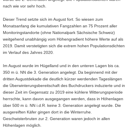
Ruhebereich
im
nach wie vor sehr hoch.
Nationalpark)
Dieser Trend setzte sich im August fort. So wiesen zum
Monatsanfang die kumulativen Fangzahlen an 75 Prozent aller
Monitoringstandorte (ohne Nationalpark Sächsische Schweiz)
weitgehend unabhängig vom Höhengradient höhere Werte auf als
2019. Damit verstetigten sich die extrem hohen Populationsdichten
im Verlauf des Jahres 2020.
Im August wurde im Hügelland und in den unteren Lagen bis ca.
350 m ü. NN die 3. Generation angelegt. Da beginnend mit der
dritten Augustdekade die deutlich kürzer werdenden Tageslängen
die Überwinterungsbereitschaft des Buchdruckers induzierte und in
dieser Zeit im Gegensatz zu 2019 eine kühlere Witterungsperiode
herrschte, kann davon ausgegangen werden, dass in Höhenlagen
über 500 m ü. NN i.d.R. keine 3. Generation angelegt wurde. Die
ausgereiften Käfer gingen dort in die Winterruhe.
Geschwisterbruten zur 2. Generation waren jedoch in allen
Höhenlagen möglich.