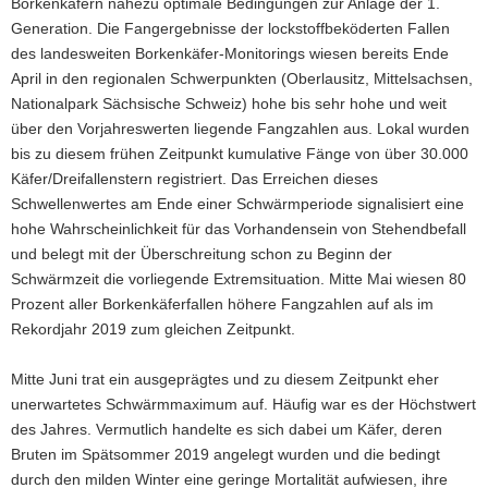
Borkenkäfern nahezu optimale Bedingungen zur Anlage der 1.
Generation. Die Fangergebnisse der lockstoffbeköderten Fallen
des landesweiten Borkenkäfer-Monitorings wiesen bereits Ende
April in den regionalen Schwerpunkten (Oberlausitz, Mittelsachsen,
Nationalpark Sächsische Schweiz) hohe bis sehr hohe und weit
über den Vorjahreswerten liegende Fangzahlen aus. Lokal wurden
bis zu diesem frühen Zeitpunkt kumulative Fänge von über 30.000
Käfer/Dreifallenstern registriert. Das Erreichen dieses
Schwellenwertes am Ende einer Schwärmperiode signalisiert eine
hohe Wahrscheinlichkeit für das Vorhandensein von Stehendbefall
und belegt mit der Überschreitung schon zu Beginn der
Schwärmzeit die vorliegende Extremsituation. Mitte Mai wiesen 80
Prozent aller Borkenkäferfallen höhere Fangzahlen auf als im
Rekordjahr 2019 zum gleichen Zeitpunkt.
Mitte Juni trat ein ausgeprägtes und zu diesem Zeitpunkt eher
unerwartetes Schwärmmaximum auf. Häufig war es der Höchstwert
des Jahres. Vermutlich handelte es sich dabei um Käfer, deren
Bruten im Spätsommer 2019 angelegt wurden und die bedingt
durch den milden Winter eine geringe Mortalität aufwiesen, ihre