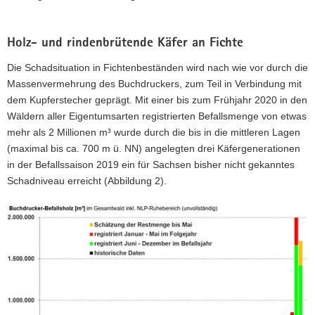
und
Niederschlag
(Datenbasis:
Deutscher
Holz- und rindenbrütende Käfer an Fichte
Wetterdienst)
Die Schadsituation in Fichtenbeständen wird nach wie vor durch die
in
den
Massenvermehrung des Buchdruckers, zum Teil in Verbindung mit
Monaten
dem Kupferstecher geprägt. Mit einer bis zum Frühjahr 2020 in den
April
Wäldern aller Eigentumsarten registrierten Befallsmenge von etwas
bis
mehr als 2 Millionen m³ wurde durch die bis in die mittleren Lagen
August
(maximal bis ca. 700 m ü. NN) angelegten drei Käfergenerationen
der
Jahre
in der Befallssaison 2019 ein für Sachsen bisher nicht gekanntes
1881
Schadniveau erreicht (Abbildung 2).
bis
2020,
die
letzten
drei
Jahre
sind
gesondert
markiert.