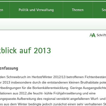
reifende
en
Politik und Verwaltung
Themen
Se
Schrif
blick auf 2013
t
enfassung
 den Schneebruch im Herbst/Winter 2012/13 betroffenen Fichtenbestä
r 2013 insbesondere durch die entstandenen kleinen Bruthabitate pote
artbedingungen für die Borkenkäferentwicklung. Geringe Ausgangsdicht
lationen aus 2012,die feucht- kühle Frühjahrswitterung und eine
angepasste Aufbereitung des regional verstärkt angefallenen Wurf- und
es aus dem Winter bedingte jedoch zunächst einen sehr verhaltenen St