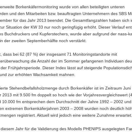
enweite Borkenkäfermonitoring wurde von allen beteiligten unteren
rden und den Mitarbeiten bzw. beauftragten Unternehmern des SBS Mit
ember für das Jahr 2013 beendet. Die Gesamtfangzahlen haben sich 
zur Situation der KW 33 nur noch geringfügig erhöht. Dieser Verlauf ent
des Buchdruckers und Kupferstechers, wurde aber aufgrund der nass-ka
in der zweiten Septemberhälfte noch verstärkt.
ist, dass bei 62 (87 %) der insgesamt 71 Monitoringstandorte mit
erüberwachung die Anzahl der im Sommer gefangenen Individuen deut
e der Frühjahrsperiode. Dieser Index lässt auf steigende Populationsdic
 und zur erhöhten Wachsamkeit mahnen.
rierte Stehendbefallsholzmenge durch Borkenkäfer ist im Zeitraum Juni 
 2013 mit 9.500 fm doppelt so hoch wie der Vorjahresvergleichswert (
d 10.000 fm entsprechen dem Durchschnitt der Jahre 1992 – 2002 und
den extremen Borkenkäferjahren 2003 – 2008 wurden noch deutlich hö
zmengen registriert. Aktuell wird jedoch eine weitere Zunahme erwartet
n diesem Jahr für die Validierung des Modells PHENIPS ausgelegten 