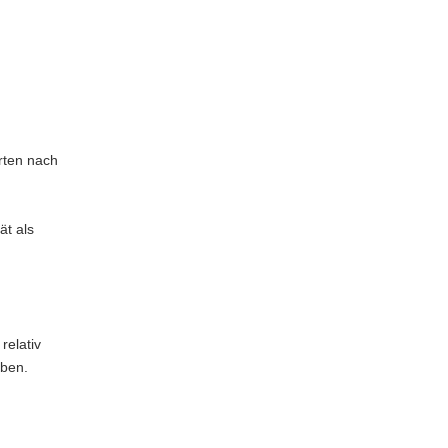
rten nach
ät als
relativ
iben.