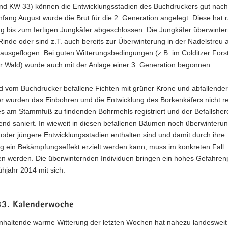
and KW 33) können die Entwicklungsstadien des Buchdruckers gut nach
fang August wurde die Brut für die 2. Generation angelegt. Diese hat 
ng bis zum fertigen Jungkäfer abgeschlossen. Die Jungkäfer überwinte
Rinde oder sind z.T. auch bereits zur Überwinterung in der Nadelstreu
ausgeflogen. Bei guten Witterungsbedingungen (z.B. im Colditzer Fors
r Wald) wurde auch mit der Anlage einer 3. Generation begonnen.
nd vom Buchdrucker befallene Fichten mit grüner Krone und abfallende
r wurden das Einbohren und die Entwicklung des Borkenkäfers nicht re
s am Stammfuß zu findenden Bohrmehls registriert und der Befallsher
nd saniert. In wieweit in diesen befallenen Bäumen noch überwinterun
oder jüngere Entwicklungsstadien enthalten sind und damit durch ihre
 ein Bekämpfungseffekt erzielt werden kann, muss im konkreten Fall
en werden. Die überwinternden Individuen bringen ein hohes Gefahren
ühjahr 2014 mit sich.
33. Kalenderwoche
anhaltende warme Witterung der letzten Wochen hat nahezu landesweit