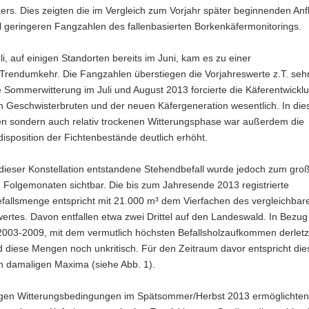
rs. Dies zeigten die im Vergleich zum Vorjahr später beginnenden Anf
l geringeren Fangzahlen des fallenbasierten Borkenkäfermonitorings.
li, auf einigen Standor­ten bereits im Juni, kam es zu einer
Trendumkehr. Die Fangzahlen überstiegen die Vorjahreswerte z.T. sehr
Sommerwitterung im Juli und August 2013 forcierte die Käferentwicklu
 Geschwisterbruten und der neuen Käfergene­ration wesentlich. In dies
n sondern auch relativ trockenen Witterungs­phase war außerdem die
disposition der Fichtenbestände deutlich erhöht.
dieser Konstellation entstandene Stehendbefall wurde jedoch zum groß
n Folgemonaten sichtbar. Die bis zum Jahresende 2013 registrierte
fallsmenge entspricht mit 21.000 m³ dem Vierfachen des vergleichbar
ertes. Davon entfallen etwa zwei Drittel auf den Landeswald. In Bezu
2003-2009, mit dem vermutlich höchsten Befallsholzaufkommen derletz
d diese Mengen noch unkritisch. Für den Zeitraum davor entspricht d
en damaligen Maxima (siehe Abb. 1).
igen Witterungsbedingungen im Spätsommer/Herbst 2013 ermöglichte