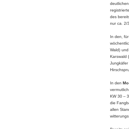
deutlichen
registrier
des bereit
nur ca. 2/
In den, f
wöchentlic
Wald) und
Karswald (
Jungkäfer 
Hirschspru
In den
Mon
vermutlich
KW 30 – 32
die Fangbä
allen Stan
witterungs