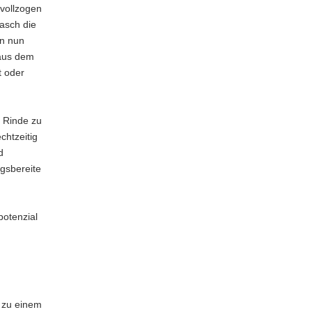
vollzogen
rasch die
rn nun
 aus dem
t oder
r Rinde zu
chtzeitig
d
gsbereite
potenzial
 zu einem