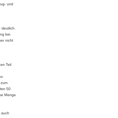
lug- und
 deutlich.
ng bei
er nicht
en Teil
en
g zum
ten 50
iese Menge
n auch