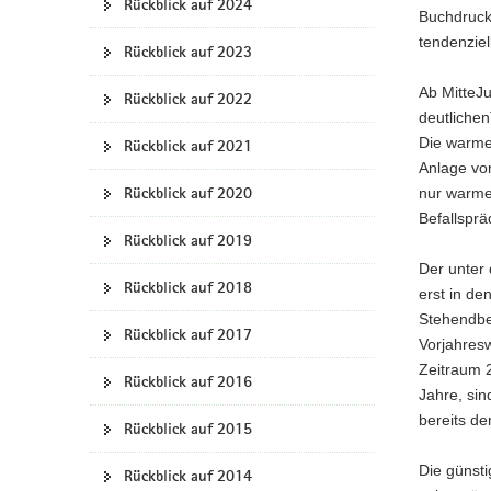
Rückblick auf 2024
Buchdrucke
a
tendenziel
v
Rückblick auf 2023
i
Ab MitteJu
Rückblick auf 2022
g
deutlichen
a
Die warme 
Rückblick auf 2021
t
Anlage von
i
Rückblick auf 2020
nur warme
o
Befallsprä
n
Rückblick auf 2019
Der unter 
Rückblick auf 2018
erst in de
Stehendbe
Rückblick auf 2017
Vorjahresw
Zeitraum 
Rückblick auf 2016
Jahre, sin
bereits d
Rückblick auf 2015
Die günst
Rückblick auf 2014