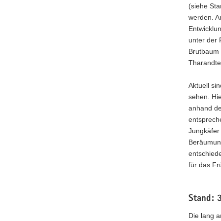
(siehe St
werden. An
Entwicklu
unter der 
Brutbaum 
Tharandte
Aktuell si
sehen. Hie
anhand de
entspreche
Jungkäfer 
Beräumung
entschied
für das Fr
Stand: 
Die lang 