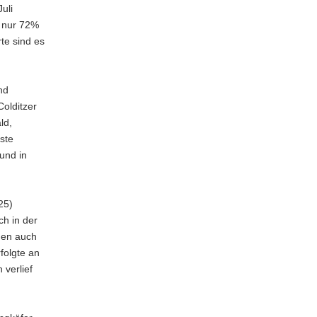
uli
t nur 72%
rte sind es
nd
olditzer
ld,
ste
und in
25)
ch in der
rden auch
folgte an
 verlief