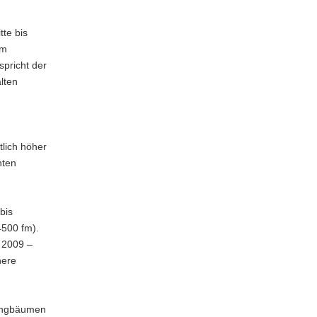
te bis
im
spricht der
lten
lich höher
hten
bis
4500 fm).
 2009 –
here
.
Fangbäumen