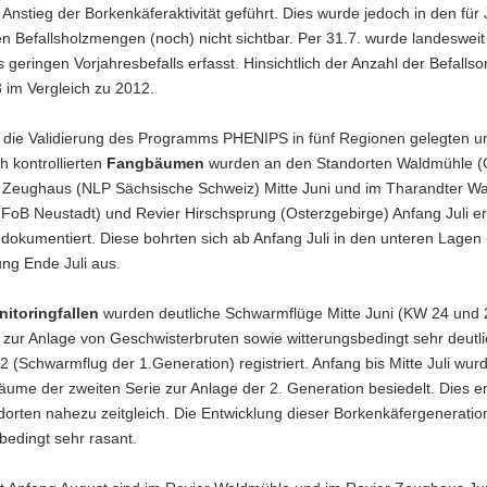
 Anstieg der Borkenkäferaktivität geführt. Dies wurde jedoch in den für J
ten Befallsholzmengen (noch) nicht sichtbar. Per 31.7. wurde landeswei
s geringen Vorjahresbefalls erfasst. Hinsichtlich der Anzahl der Befallso
3 im Vergleich zu 2012.
ür die Validierung des Programms PHENIPS in fünf Regionen gelegten u
h kontrollierten
Fangbäumen
wurden an den Standorten Waldmühle (C
 Zeughaus (NLP Sächsische Schweiz) Mitte Juni und im Tharandter Wa
FoB Neustadt) und Revier Hirschsprung (Osterzgebirge) Anfang Juli er
dokumentiert. Diese bohrten sich ab Anfang Juli in den unteren Lagen 
ng Ende Juli aus.
itoringfallen
wurden deutliche Schwarmflüge Mitte Juni (KW 24 und 
 zur Anlage von Geschwisterbruten sowie witterungsbedingt sehr deutli
 (Schwarmflug der 1.Generation) registriert. Anfang bis Mitte Juli wu
ume der zweiten Serie zur Anlage der 2. Generation besiedelt. Dies er
dorten nahezu zeitgleich. Die Entwicklung dieser Borkenkäfergeneration
bedingt sehr rasant.