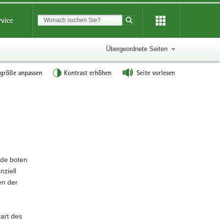
Suchbegriff
rvice
Suche starten
Übergeordnete Seiten
tgröße anpassen
Kontrast erhöhen
Seite vorlesen
Weitere
Information
nde boten
nziell
en der
art des