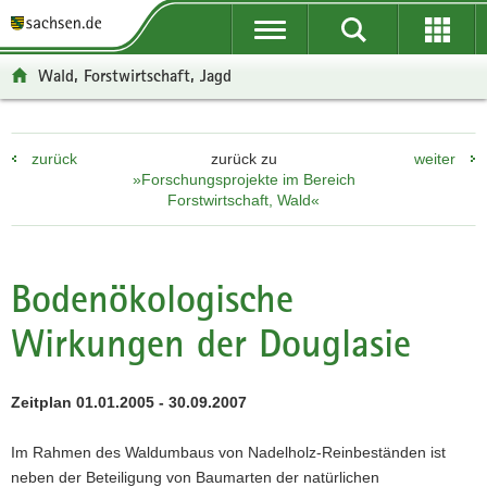
P
P
H
F
o
o
a
o
r
r
u
o
Wald, Forstwirtschaft, Jagd
t
t
p
t
a
a
t
e
l
l
i
r
zurück
zurück zu
weiter
ü
n
n
-
»Forschungsprojekte im Bereich
b
a
h
B
Forstwirtschaft, Wald«
e
v
a
e
r
i
l
r
g
g
t
e
Bodenökologische
r
a
i
e
t
c
Wirkungen der Douglasie
i
i
h
f
o
e
n
Zeitplan 01.01.2005 - 30.09.2007
n
d
Im Rahmen des Waldumbaus von Nadelholz-Reinbeständen ist
e
neben der Beteiligung von Baumarten der natürlichen
N