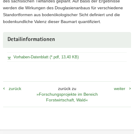
des sächsischen Tieflandes geplant. Auf Basis der Ergebnisse
werden die Wirkungen des Douglasienanbaus für verschiedene
Standortformen aus bodenökologischer Sicht definiert und die
bodenkundliche Valenz dieser Baumart quantifiziert.
Detailinformationen
Vorhaben-Datenblatt (*.pdf, 13,40 KB)
zurück
zurück zu
weiter
»Forschungsprojekte im Bereich
Forstwirtschaft, Wald«
Footer-