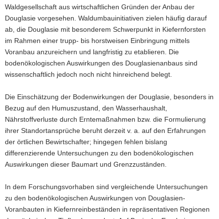
Waldgesellschaft aus wirtschaftlichen Gründen der Anbau der
a
Douglasie vorgesehen. Waldumbauinitiativen zielen häufig darauf
v
ab, die Douglasie mit besonderem Schwerpunkt in Kiefernforsten
i
im Rahmen einer trupp- bis horstweisen Einbringung mittels
g
Voranbau anzureichern und langfristig zu etablieren. Die
a
bodenökologischen Auswirkungen des Douglasienanbaus sind
t
wissenschaftlich jedoch noch nicht hinreichend belegt.
i
o
Die Einschätzung der Bodenwirkungen der Douglasie, besonders in
n
Bezug auf den Humuszustand, den Wasserhaushalt,
Nährstoffverluste durch Erntemaßnahmen bzw. die Formulierung
ihrer Standortansprüche beruht derzeit v. a. auf den Erfahrungen
der örtlichen Bewirtschafter; hingegen fehlen bislang
differenzierende Untersuchungen zu den bodenökologischen
Auswirkungen dieser Baumart und Grenzzuständen.
In dem Forschungsvorhaben sind vergleichende Untersuchungen
zu den bodenökologischen Auswirkungen von Douglasien-
Voranbauten in Kiefernreinbeständen in repräsentativen Regionen